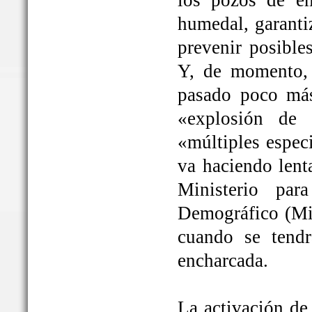
los pozos de em
humedal, garanti
prevenir posible
Y, de momento, 
pasado poco más
«explosión de 
«múltiples espec
va haciendo lent
Ministerio par
Demográfico (Mit
cuando se tendrá
encharcada.
La activación de 