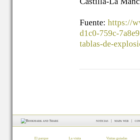
Castilla-La Manc
Fuente:
https://
d1c0-759c-7a8e9
tablas-de-explos
noticias
|
mapa web
|
con
El parque
La visita
Visitas guiadas