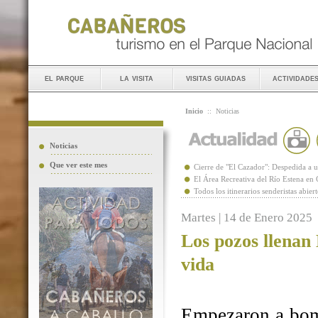
el parque
la visita
visitas guiadas
actividade
Inicio
::
Noticias
Noticias
Que ver este mes
Cierre de "El Cazador": Despedida 
El Área Recreativa del Río Estena en
Todos los itinerarios senderistas abie
Martes | 14 de Enero 2025
Los pozos llenan
vida
Empezaron a bomb