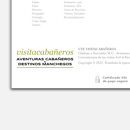
Fauna
Itinerarios a pie
Flora
Itinerarios 4X4
Historia
Visita en Bicicleta
Etnografía
Centros Visitantes
Geología
Recomendaciones
Como llegar
Audios
UTE VISITACABAÑEROS
Cladium y Asociados SLU - Aventur
Concesionaria de las visitas 4x4 al P
Copyright © 2022. Prohibida la reprodu