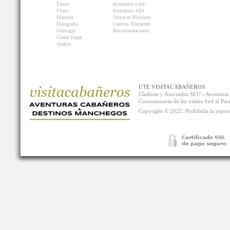
Fauna
Itinerarios a pie
Flora
Itinerarios 4X4
Historia
Visita en Bicicleta
Etnografía
Centros Visitantes
Geología
Recomendaciones
Como llegar
Audios
UTE VISITACABAÑEROS
Cladium y Asociados SLU - Aventur
Concesionaria de las visitas 4x4 al P
Copyright © 2022. Prohibida la reprodu