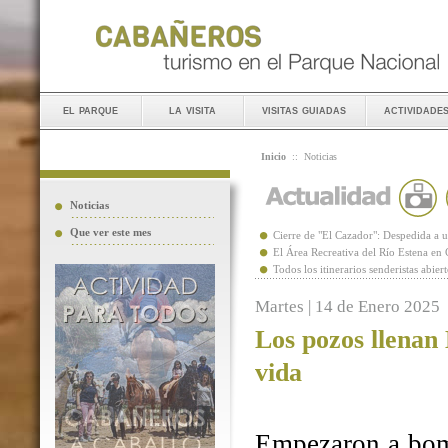
el parque
la visita
visitas guiadas
actividade
Inicio
::
Noticias
Noticias
Que ver este mes
Cierre de "El Cazador": Despedida 
El Área Recreativa del Río Estena en
Todos los itinerarios senderistas abie
Martes | 14 de Enero 2025
Los pozos llenan
vida
Empezaron a bomb