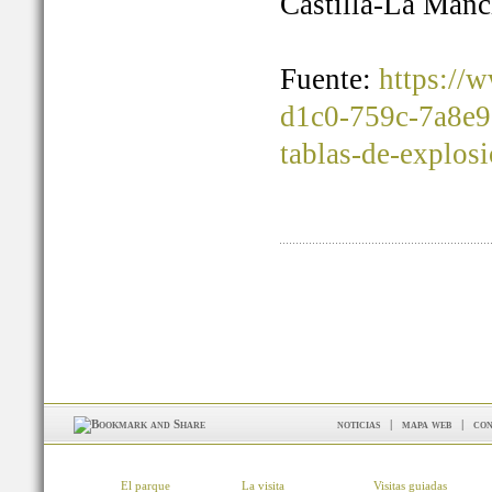
Castilla-La Manc
Fuente:
https://
d1c0-759c-7a8e9
tablas-de-explos
noticias
|
mapa web
|
con
El parque
La visita
Visitas guiadas