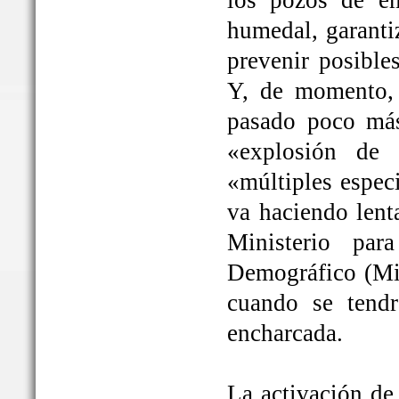
los pozos de em
humedal, garanti
prevenir posible
Y, de momento, 
pasado poco más
«explosión de 
«múltiples espec
va haciendo lent
Ministerio par
Demográfico (Mit
cuando se tendrá
encharcada.
La activación de 