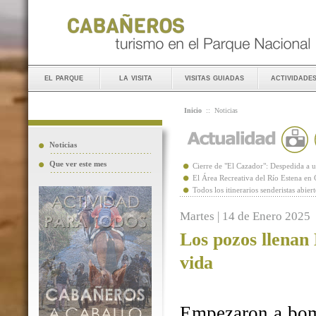
el parque
la visita
visitas guiadas
actividade
Inicio
::
Noticias
Noticias
Que ver este mes
Cierre de "El Cazador": Despedida 
El Área Recreativa del Río Estena en
Todos los itinerarios senderistas abie
Martes | 14 de Enero 2025
Los pozos llenan
vida
Empezaron a bomb