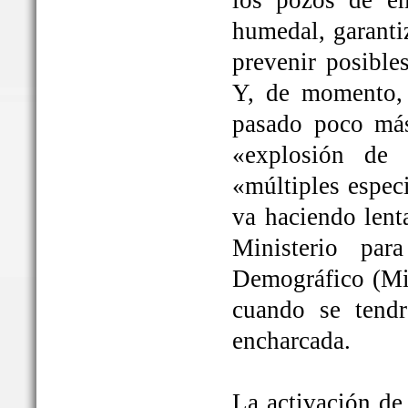
los pozos de em
humedal, garanti
prevenir posible
Y, de momento, 
pasado poco más
«explosión de 
«múltiples espec
va haciendo lent
Ministerio par
Demográfico (Mit
cuando se tendrá
encharcada.
La activación de 