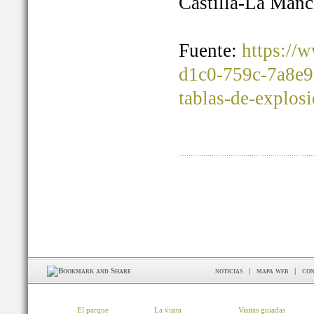
Castilla-La Manc
Fuente:
https://
d1c0-759c-7a8e9
tablas-de-explos
noticias
|
mapa web
|
con
El parque
La visita
Visitas guiadas