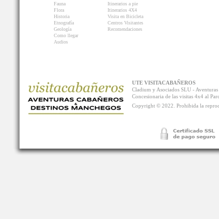
Fauna
Itinerarios a pie
Flora
Itinerarios 4X4
Historia
Visita en Bicicleta
Etnografía
Centros Visitantes
Geología
Recomendaciones
Como llegar
Audios
UTE VISITACABAÑEROS
Cladium y Asociados SLU - Aventur
Concesionaria de las visitas 4x4 al P
Copyright © 2022. Prohibida la reprodu