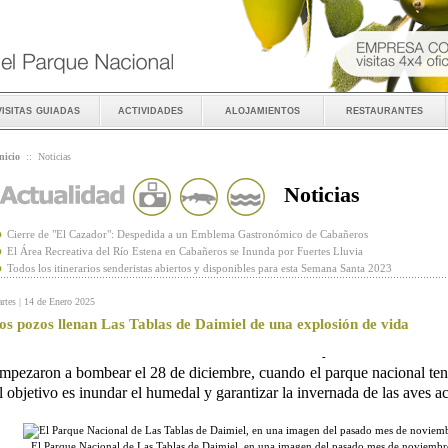
visitas guiadas
actividades
alojamientos
restaurantes
nicio
::
Noticias
Noticias
Cierre de "El Cazador": Despedida a un Emblema Gastronómico de Cabañeros
El Área Recreativa del Río Estena en Cabañeros se Inunda por Fuertes Lluvia
Todos los itinerarios senderistas abiertos y disponibles para esta Semana Santa 2023
rtes | 14 de Enero 2025
os pozos llenan Las Tablas de Daimiel de una explosión de vida
-
mpezaron a bombear el 28 de diciembre, cuando el parque nacional ten
l objetivo es inundar el humedal y garantizar la invernada de las aves a
El Parque Nacional de Las Tablas de Daimiel, en una imagen del pasado mes de noviemb