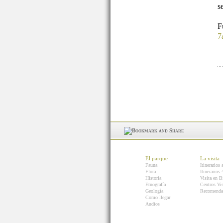
s
7
El parque
La visita
Fauna
Itinerarios 
Flora
Itinerarios
Historia
Visita en B
Etnografía
Centros Vis
Geología
Recomenda
Como llegar
Audios