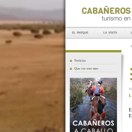
el parque
la visita
I
Noticias
Que ver este mes
Ma
L
E
E