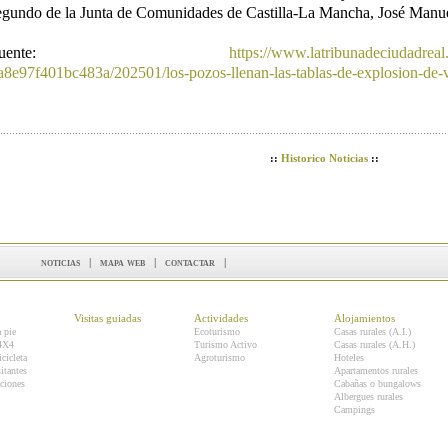
egundo de la Junta de Comunidades de Castilla-La Mancha, José Manue
Fuente:
https://www.latribunadeciudadreal
a8e97f401bc483a/202501/los-pozos-llenan-las-tablas-de-explosion-de-
::
Historico Noticias
::
noticias
|
mapa web
|
contactar
|
Visitas guiadas
Actividades
Alojamientos
a pie
Ecoturismo
Casas rurales (A.I.)
 4X4
Turismo Activo
Casas rurales (A.H.)
icicleta
Agroturismo
Hoteles
itantes
Apartamentos rurales
ciones
Cabañas o bungalows
Albergues rurales
Campings