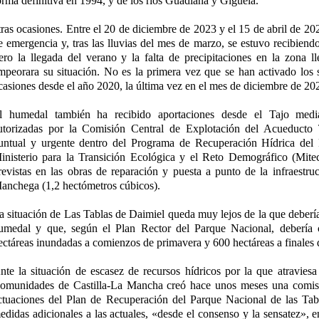
orma definitiva en 1994, y de los ríos Guadiana y Gigüela.
tras ocasiones. Entre el 20 de diciembre de 2023 y el 15 de abril de 20
e emergencia y, tras las lluvias del mes de marzo, se estuvo recibiend
ero la llegada del verano y la falta de precipitaciones en la zona l
mpeorara su situación. No es la primera vez que se han activado los
casiones desde el año 2020, la última vez en el mes de diciembre de 20
l humedal también ha recibido aportaciones desde el Tajo media
utorizadas por la Comisión Central de Explotación del Acueduct
untual y urgente dentro del Programa de Recuperación Hídrica del
inisterio para la Transición Ecológica y el Reto Demográfico (Mite
revistas en las obras de reparación y puesta a punto de la infraestru
anchega (1,2 hectómetros cúbicos).
a situación de Las Tablas de Daimiel queda muy lejos de la que debería 
umedal y que, según el Plan Rector del Parque Nacional, debería
ectáreas inundadas a comienzos de primavera y 600 hectáreas a finales 
nte la situación de escasez de recursos hídricos por la que atraviesa 
omunidades de Castilla-La Mancha creó hace unos meses una comisi
ctuaciones del Plan de Recuperación del Parque Nacional de las Tab
edidas adicionales a las actuales, «desde el consenso y la sensatez», e