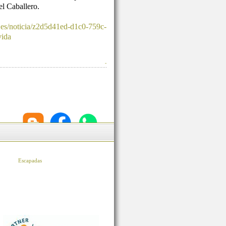
l Caballero.
.es/noticia/z2d5d41ed-d1c0-759c-
vida
-
Escapadas