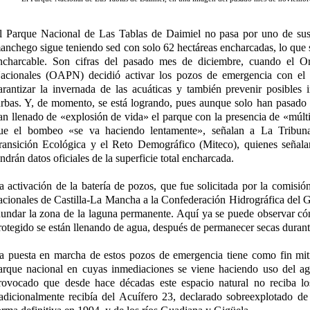
l Parque Nacional de Las Tablas de Daimiel no pasa por uno de su
anchego sigue teniendo sed con solo 62 hectáreas encharcadas, lo que s
ncharcable. Son cifras del pasado mes de diciembre, cuando el 
acionales (OAPN) decidió activar los pozos de emergencia con el 
arantizar la invernada de las acuáticas y también prevenir posibles 
urbas. Y, de momento, se está logrando, pues aunque solo han pasado 
an llenado de «explosión de vida» el parque con la presencia de «múlti
ue el bombeo «se va haciendo lentamente», señalan a La Tribuna 
ransición Ecológica y el Reto Demográfico (Miteco), quienes señala
endrán datos oficiales de la superficie total encharcada.
a activación de la batería de pozos, que fue solicitada por la comisió
acionales de Castilla-La Mancha a la Confederación Hidrográfica de
nundar la zona de la laguna permanente. Aquí ya se puede observar có
rotegido se están llenando de agua, después de permanecer secas duran
a puesta en marcha de estos pozos de emergencia tiene como fin mitig
arque nacional en cuyas inmediaciones se viene haciendo uso del agu
rovocado que desde hace décadas este espacio natural no reciba lo
radicionalmente recibía del Acuífero 23, declarado sobreexplotado d