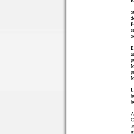
f
o
d
P
e
o
E
a
p
M
p
M
L
h
h
A
C
a
m