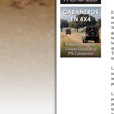
E
m
e
N
g
t
h
q
T
t
L
n
i
p
L
p
p
t