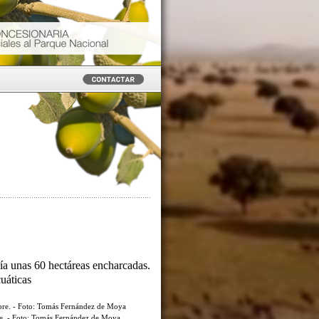
ía unas 60 hectáreas encharcadas.
cuáticas
re. - Foto: Tomás Fernández de Moya