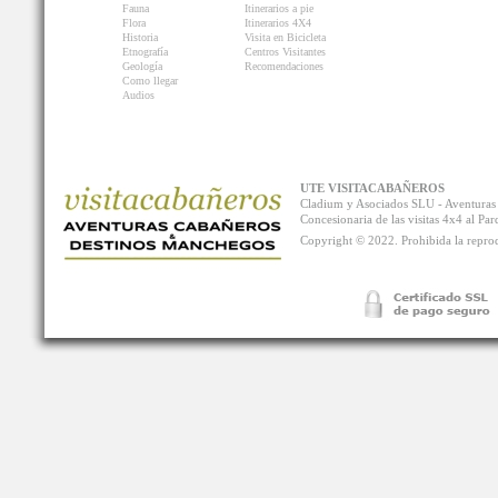
Fauna
Itinerarios a pie
Flora
Itinerarios 4X4
Historia
Visita en Bicicleta
Etnografía
Centros Visitantes
Geología
Recomendaciones
Como llegar
Audios
UTE VISITACABAÑEROS
Cladium y Asociados SLU - Aventur
Concesionaria de las visitas 4x4 al P
Copyright © 2022. Prohibida la reprodu