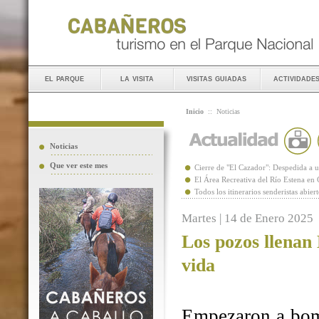
el parque
la visita
visitas guiadas
actividade
Inicio
::
Noticias
Noticias
Que ver este mes
Cierre de "El Cazador": Despedida 
El Área Recreativa del Río Estena en
Todos los itinerarios senderistas abie
Martes | 14 de Enero 2025
Los pozos llenan
vida
Empezaron a bomb