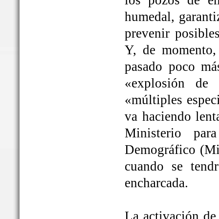
los pozos de em
humedal, garanti
prevenir posible
Y, de momento, 
pasado poco más
«explosión de 
«múltiples espec
va haciendo lent
Ministerio par
Demográfico (Mit
cuando se tendrá
encharcada.
La activación de 