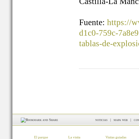
Castilla-La Manc
Fuente:
https://
d1c0-759c-7a8e9
tablas-de-explos
noticias
|
mapa web
|
con
El parque
La visita
Visitas guiadas