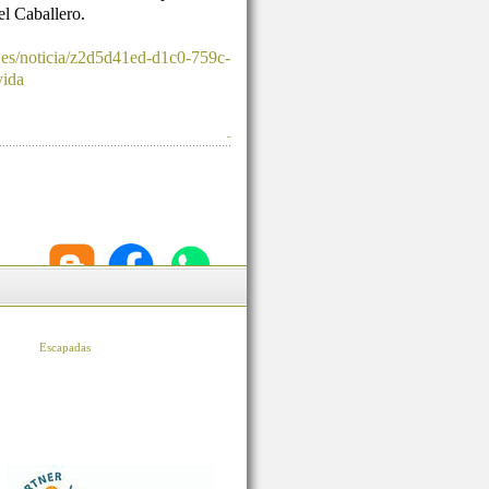
l Caballero.
.es/noticia/z2d5d41ed-d1c0-759c-
vida
-
Escapadas