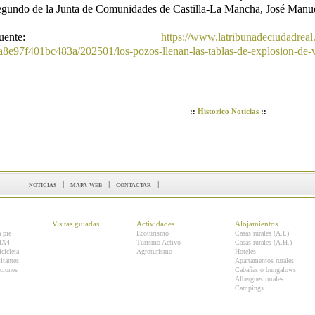
egundo de la Junta de Comunidades de Castilla-La Mancha, José Manue
Fuente:
https://www.latribunadeciudadreal
a8e97f401bc483a/202501/los-pozos-llenan-las-tablas-de-explosion-de-
::
Historico Noticias
::
noticias
|
mapa web
|
contactar
|
Visitas guiadas
Actividades
Alojamientos
a pie
Ecoturismo
Casas rurales (A.I.)
 4X4
Turismo Activo
Casas rurales (A.H.)
icicleta
Agroturismo
Hoteles
itantes
Apartamentos rurales
ciones
Cabañas o bungalows
Albergues rurales
Campings