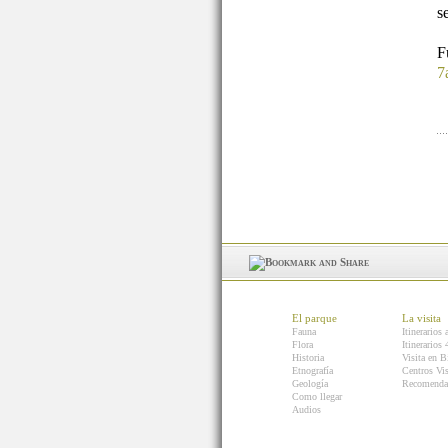
s
7
El parque
La visita
Fauna
Itinerarios 
Flora
Itinerarios
Historia
Visita en B
Etnografía
Centros Vis
Geología
Recomenda
Como llegar
Audios