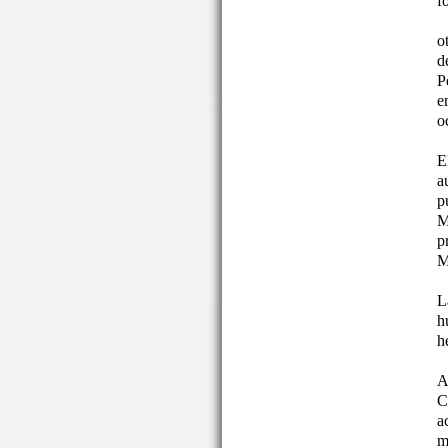
f
o
d
P
e
o
E
a
p
M
p
M
L
h
h
A
C
a
m