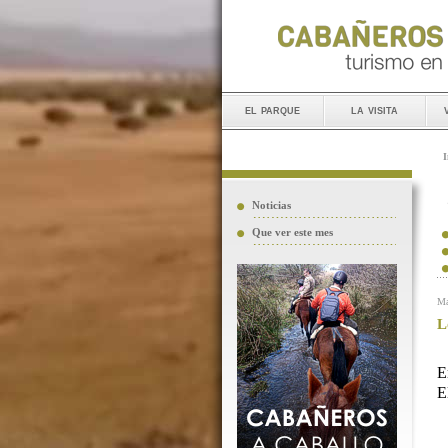
el parque
la visita
I
Noticias
Que ver este mes
Ma
L
E
E