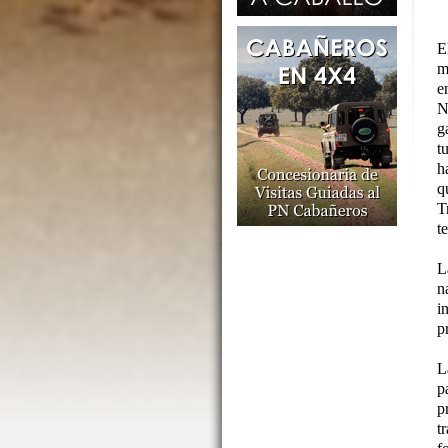
E
m
e
N
g
t
h
q
T
t
L
n
i
p
L
p
p
t