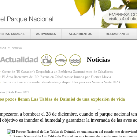
visitas guiadas
actividades
alojamientos
restaurantes
nicio
::
Noticias
Noticias
Cierre de "El Cazador": Despedida a un Emblema Gastronómico de Cabañeros
El Área Recreativa del Río Estena en Cabañeros se Inunda por Fuertes Lluvia
Todos los itinerarios senderistas abiertos y disponibles para esta Semana Santa 2023
rtes | 14 de Enero 2025
os pozos llenan Las Tablas de Daimiel de una explosión de vida
-
mpezaron a bombear el 28 de diciembre, cuando el parque nacional ten
l objetivo es inundar el humedal y garantizar la invernada de las aves a
El Parque Nacional de Las Tablas de Daimiel, en una imagen del pasado mes de noviemb