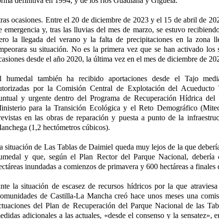
orma definitiva en 1994, y de los ríos Guadiana y Gigüela.
tras ocasiones. Entre el 20 de diciembre de 2023 y el 15 de abril de 20
e emergencia y, tras las lluvias del mes de marzo, se estuvo recibiend
ero la llegada del verano y la falta de precipitaciones en la zona l
mpeorara su situación. No es la primera vez que se han activado los
casiones desde el año 2020, la última vez en el mes de diciembre de 20
l humedal también ha recibido aportaciones desde el Tajo media
utorizadas por la Comisión Central de Explotación del Acueduct
untual y urgente dentro del Programa de Recuperación Hídrica del
inisterio para la Transición Ecológica y el Reto Demográfico (Mite
revistas en las obras de reparación y puesta a punto de la infraestru
anchega (1,2 hectómetros cúbicos).
a situación de Las Tablas de Daimiel queda muy lejos de la que debería 
umedal y que, según el Plan Rector del Parque Nacional, debería
ectáreas inundadas a comienzos de primavera y 600 hectáreas a finales 
nte la situación de escasez de recursos hídricos por la que atraviesa 
omunidades de Castilla-La Mancha creó hace unos meses una comisi
ctuaciones del Plan de Recuperación del Parque Nacional de las Tab
edidas adicionales a las actuales, «desde el consenso y la sensatez», e