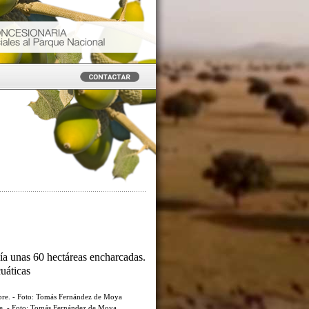
ía unas 60 hectáreas encharcadas.
cuáticas
re. - Foto: Tomás Fernández de Moya