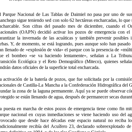
l Parque Nacional de Las Tablas de Daimiel no pasa por uno de su
anchego sigue teniendo sed con solo 62 hectáreas encharcadas, lo que s
ncharcable. Son cifras del pasado mes de diciembre, cuando el 
acionales (OAPN) decidió activar los pozos de emergencia con el 
arantizar la invernada de las acuáticas y también prevenir posibles 
urbas. Y, de momento, se está logrando, pues aunque solo han pasado 
an llenado de «explosión de vida» el parque con la presencia de «múlti
ue el bombeo «se va haciendo lentamente», señalan a La Tribuna 
ransición Ecológica y el Reto Demográfico (Miteco), quienes señala
endrán datos oficiales de la superficie total encharcada.
a activación de la batería de pozos, que fue solicitada por la comisió
acionales de Castilla-La Mancha a la Confederación Hidrográfica de
nundar la zona de la laguna permanente. Aquí ya se puede observar có
rotegido se están llenando de agua, después de permanecer secas duran
a puesta en marcha de estos pozos de emergencia tiene como fin mitig
arque nacional en cuyas inmediaciones se viene haciendo uso del agu
rovocado que desde hace décadas este espacio natural no reciba lo
radicionalmente recibía del Acuífero 23, declarado sobreexplotado d