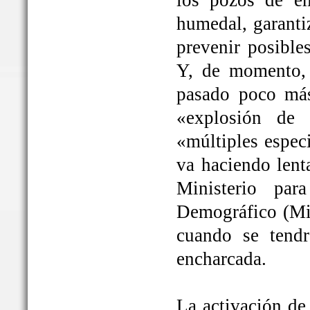
los pozos de em
humedal, garanti
prevenir posible
Y, de momento, 
pasado poco más
«explosión de 
«múltiples espec
va haciendo lent
Ministerio par
Demográfico (Mit
cuando se tendrá
encharcada.
La activación de 