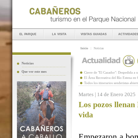
el parque
la visita
visitas guiadas
actividade
Inicio
::
Noticias
Noticias
Que ver este mes
Cierre de "El Cazador": Despedida 
El Área Recreativa del Río Estena en
Todos los itinerarios senderistas abie
Martes | 14 de Enero 2025
Los pozos llenan
vida
Empezaron a bomb