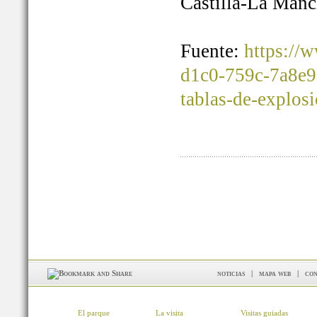
Castilla-La Manc
Fuente:
https://
d1c0-759c-7a8e9
tablas-de-explos
noticias
|
mapa web
|
con
El parque
La visita
Visitas guiadas