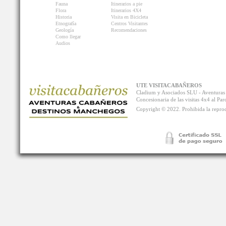
Fauna
Itinerarios a pie
Flora
Itinerarios 4X4
Historia
Visita en Bicicleta
Etnografía
Centros Visitantes
Geología
Recomendaciones
Como llegar
Audios
UTE VISITACABAÑEROS
Cladium y Asociados SLU - Aventur
Concesionaria de las visitas 4x4 al P
Copyright © 2022. Prohibida la reprodu