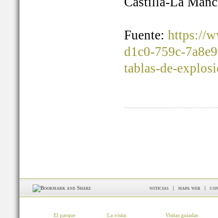
Castilla-La Manc
Fuente:
https://
d1c0-759c-7a8e9
tablas-de-explos
noticias
|
mapa web
|
con
El parque
La visita
Visitas guiadas