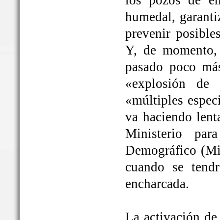
los pozos de em
humedal, garanti
prevenir posible
Y, de momento, 
pasado poco más
«explosión de 
«múltiples espec
va haciendo lent
Ministerio par
Demográfico (Mit
cuando se tendrá
encharcada.
La activación de 