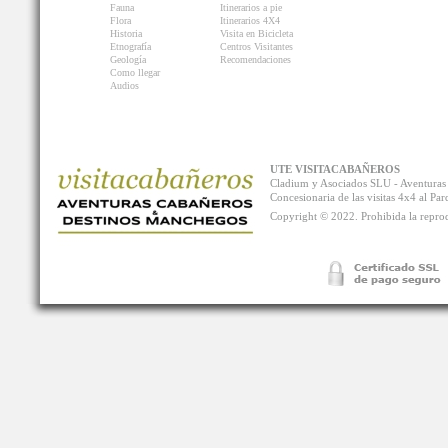
Fauna
Itinerarios a pie
Flora
Itinerarios 4X4
Historia
Visita en Bicicleta
Etnografía
Centros Visitantes
Geología
Recomendaciones
Como llegar
Audios
UTE VISITACABAÑEROS
Cladium y Asociados SLU - Aventur
Concesionaria de las visitas 4x4 al P
Copyright © 2022. Prohibida la reprodu