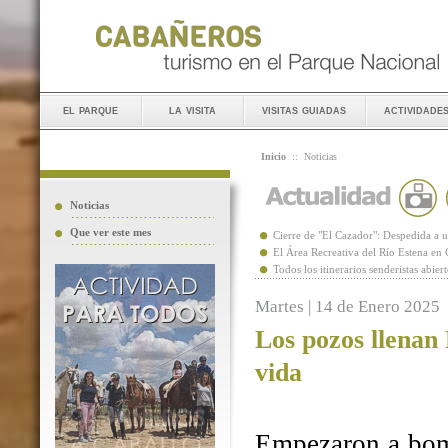
el parque
la visita
visitas guiadas
actividade
Inicio
::
Noticias
Noticias
Que ver este mes
Cierre de "El Cazador": Despedida 
El Área Recreativa del Río Estena en
Todos los itinerarios senderistas abie
Martes | 14 de Enero 2025
Los pozos llenan
vida
Empezaron a bomb