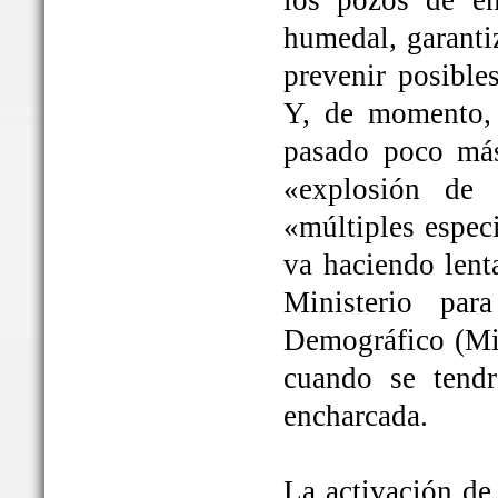
los pozos de em
humedal, garanti
prevenir posible
Y, de momento, 
pasado poco más
«explosión de 
«múltiples espec
va haciendo lent
Ministerio par
Demográfico (Mit
cuando se tendrá
encharcada.
La activación de 