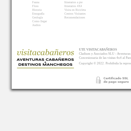
Fauna
Itinerarios a pie
Flora
Itinerarios 4X4
Historia
Visita en Bicicleta
Etnografía
Centros Visitantes
Geología
Recomendaciones
Como llegar
Audios
UTE VISITACABAÑEROS
Cladium y Asociados SLU - Aventur
Concesionaria de las visitas 4x4 al P
Copyright © 2022. Prohibida la reprodu