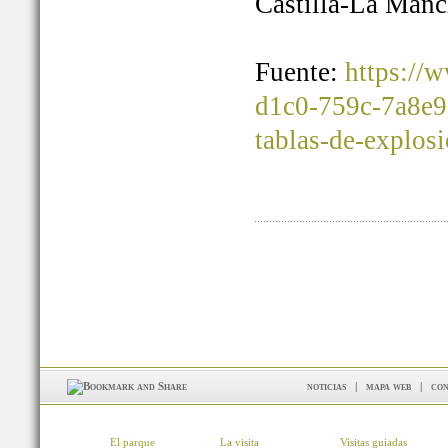
Castilla-La Manc
Fuente:
https://
d1c0-759c-7a8e9
tablas-de-explos
noticias
|
mapa web
|
con
El parque
La visita
Visitas guiadas