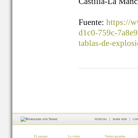
Castilla-La Manc
Fuente:
https://
d1c0-759c-7a8e9
tablas-de-explos
noticias
|
mapa web
|
con
El parque
La visita
Visitas guiadas