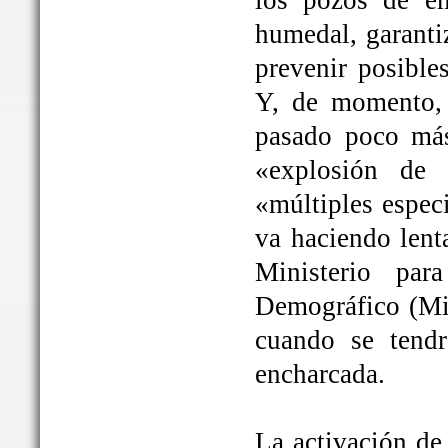
los pozos de em
humedal, garanti
prevenir posible
Y, de momento, 
pasado poco más
«explosión de 
«múltiples espec
va haciendo lent
Ministerio par
Demográfico (Mit
cuando se tendrá
encharcada.
La activación de 