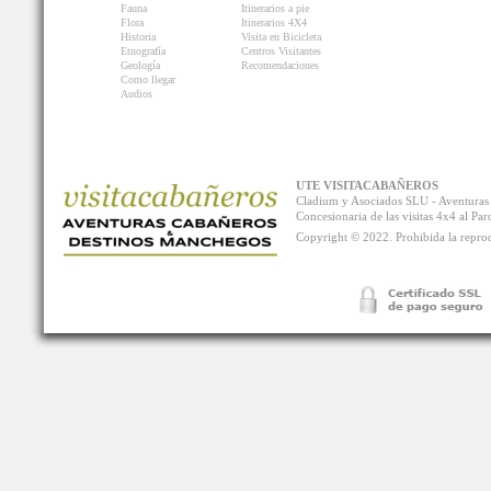
Fauna
Itinerarios a pie
Flora
Itinerarios 4X4
Historia
Visita en Bicicleta
Etnografía
Centros Visitantes
Geología
Recomendaciones
Como llegar
Audios
UTE VISITACABAÑEROS
Cladium y Asociados SLU - Aventur
Concesionaria de las visitas 4x4 al P
Copyright © 2022. Prohibida la reprodu