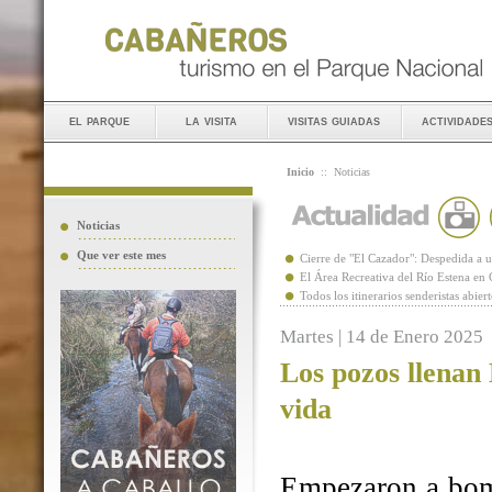
el parque
la visita
visitas guiadas
actividade
Inicio
::
Noticias
Noticias
Que ver este mes
Cierre de "El Cazador": Despedida 
El Área Recreativa del Río Estena en
Todos los itinerarios senderistas abie
Martes | 14 de Enero 2025
Los pozos llenan
vida
Empezaron a bomb