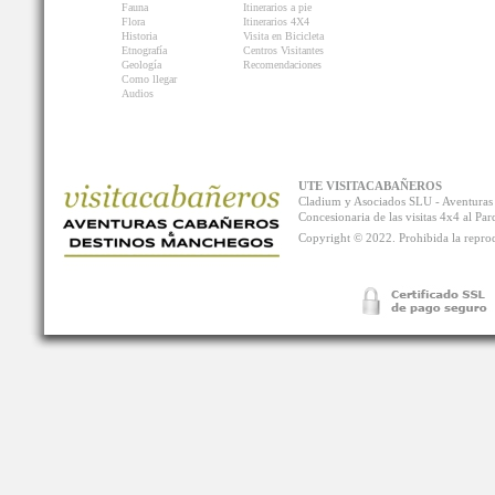
Fauna
Itinerarios a pie
Flora
Itinerarios 4X4
Historia
Visita en Bicicleta
Etnografía
Centros Visitantes
Geología
Recomendaciones
Como llegar
Audios
UTE VISITACABAÑEROS
Cladium y Asociados SLU - Aventur
Concesionaria de las visitas 4x4 al P
Copyright © 2022. Prohibida la reprodu