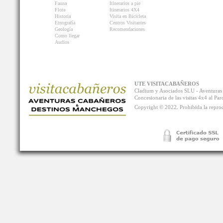
Fauna
Itinerarios a pie
Flora
Itinerarios 4X4
Historia
Visita en Bicicleta
Etnografía
Centros Visitantes
Geología
Recomendaciones
Como llegar
Audios
UTE VISITACABAÑEROS
Cladium y Asociados SLU - Aventur
Concesionaria de las visitas 4x4 al P
Copyright © 2022. Prohibida la reprodu