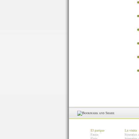
El parque
La visita
Fauna
Itinerarios 
Flora
Itinerarios