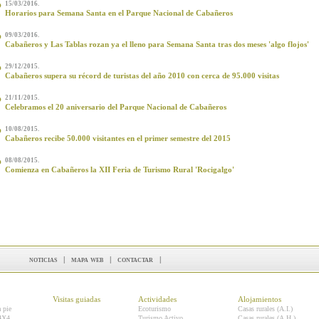
15/03/2016.
Horarios para Semana Santa en el Parque Nacional de Cabañeros
09/03/2016.
Cabañeros y Las Tablas rozan ya el lleno para Semana Santa tras dos meses 'algo flojos'
29/12/2015.
Cabañeros supera su récord de turistas del año 2010 con cerca de 95.000 visitas
21/11/2015.
Celebramos el 20 aniversario del Parque Nacional de Cabañeros
10/08/2015.
Cabañeros recibe 50.000 visitantes en el primer semestre del 2015
08/08/2015.
Comienza en Cabañeros la XII Feria de Turismo Rural 'Rocigalgo'
noticias
|
mapa web
|
contactar
|
Visitas guiadas
Actividades
Alojamientos
a pie
Ecoturismo
Casas rurales (A.I.)
 4X4
Turismo Activo
Casas rurales (A.H.)