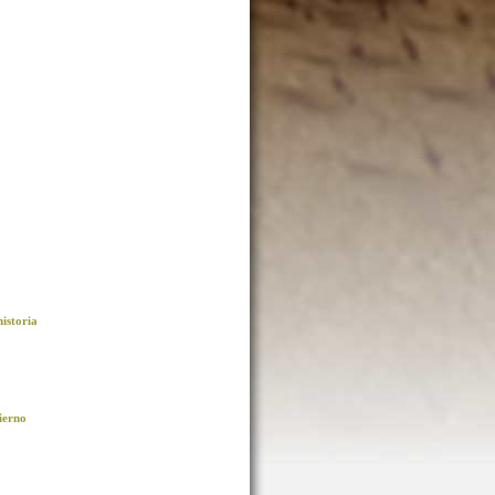
istoria
vierno