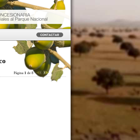
co
Página
1
de 8