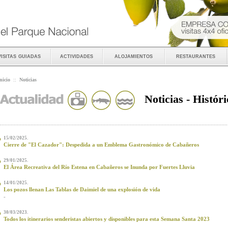
visitas guiadas
actividades
alojamientos
restaurantes
nicio
::
Noticias
Noticias - Históri
15/02/2025.
Cierre de "El Cazador": Despedida a un Emblema Gastronómico de Cabañeros
29/01/2025.
El Área Recreativa del Río Estena en Cabañeros se Inunda por Fuertes Lluvia
14/01/2025.
Los pozos llenan Las Tablas de Daimiel de una explosión de vida
-
30/03/2023.
Todos los itinerarios senderistas abiertos y disponibles para esta Semana Santa 2023