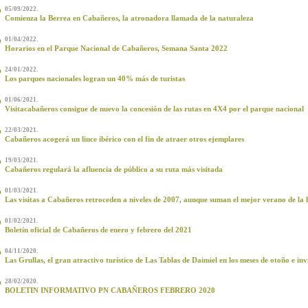
05/09/2022.
Comienza la Berrea en Cabañeros, la atronadora llamada de la naturaleza
01/04/2022.
Horarios en el Parque Nacional de Cabañeros, Semana Santa 2022
24/01/2022.
Los parques nacionales logran un 40% más de turistas
01/06/2021.
Visitacabañeros consigue de nuevo la concesión de las rutas en 4X4 por el parque nacional
22/03/2021.
Cabañeros acogerá un lince ibérico con el fin de atraer otros ejemplares
19/03/2021.
Cabañeros regulará la afluencia de público a su ruta más visitada
01/03/2021.
Las visitas a Cabañeros retroceden a niveles de 2007, aunque suman el mejor verano de la h
01/02/2021.
Boletín oficial de Cabañeros de enero y febrero del 2021
04/11/2020.
Las Grullas, el gran atractivo turístico de Las Tablas de Daimiel en los meses de otoño e in
28/02/2020.
BOLETIN INFORMATIVO PN CABAÑEROS FEBRERO 2020