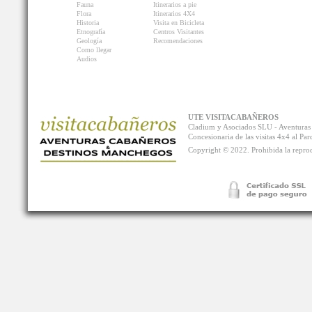
Fauna
Itinerarios a pie
Flora
Itinerarios 4X4
Historia
Visita en Bicicleta
Etnografía
Centros Visitantes
Geología
Recomendaciones
Como llegar
Audios
UTE VISITACABAÑEROS
Cladium y Asociados SLU - Aventur
Concesionaria de las visitas 4x4 al P
Copyright © 2022. Prohibida la reprodu