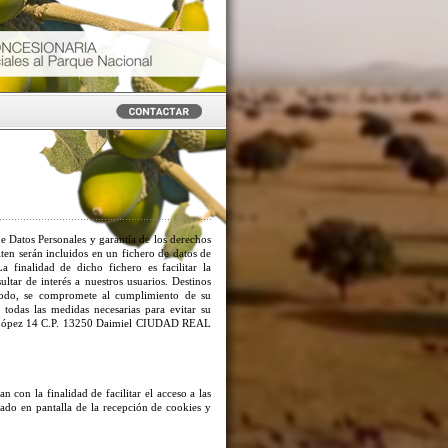
e Datos Personales y garantía de los derechos
iten serán incluidos en un fichero de datos de
 finalidad de dicho fichero es facilitar la
ltar de interés a nuestros usuarios. Destinos
 modo, se compromete al cumplimiento de su
 todas las medidas necesarias para evitar su
 López 14 C.P. 13250 Daimiel CIUDAD REAL
an con la finalidad de facilitar el acceso a las
isado en pantalla de la recepción de cookies y