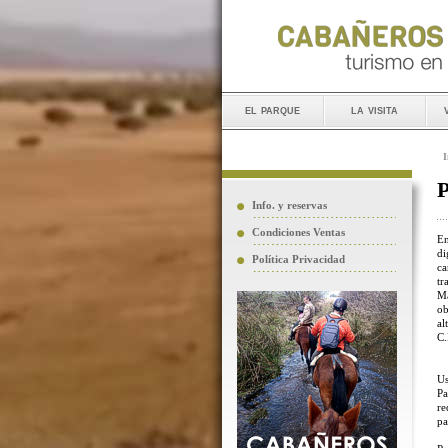
el parque
la visita
I
P
Info. y reservas
Condiciones Ventas
En
di
Política Privacidad
ca
tr
Ma
ob
al
C.
Us
Pa
re
pa