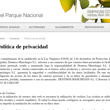
visitas guiadas
actividades
alojamientos
restaurantes
nicio
::
Contactar
::
Política de privacidad
olítica de privacidad
 cumplimiento de lo establecido en la Ley Orgánica 3/2018, de 5 de diciembre, de Protección d
gitales, Destinos Manchegos S.L. informa a sus usuarios de que cuantos datos personales le facil
rácter personal, creado y mantenido bajo la responsabilidad de Destinos Manchegos S.L. La
amitación y enviar ofertas comerciales en el futuro sobre productos y servicios que puedan resu
nchegos S.L. garantiza la seguridad y confidencialidad de los datos facilitados. De este
ligación de secreto de los datos de carácter personal y de su deber de guardarlos y adoptar
teración, pérdida, tratamiento o uso no autorizado. DESTINOS MANCHEGOS S.L. C/Antonio
I.F. B-13461199
o de Cookies:
ra la utilización de nuestro sitio web es necesario la utilización de cookies. Las cookies se utiliz
des sociales y control estadístico. Si usted lo desea puede configurar su navegador para ser av
ra impedir la instalación de cookies en su disco duro.