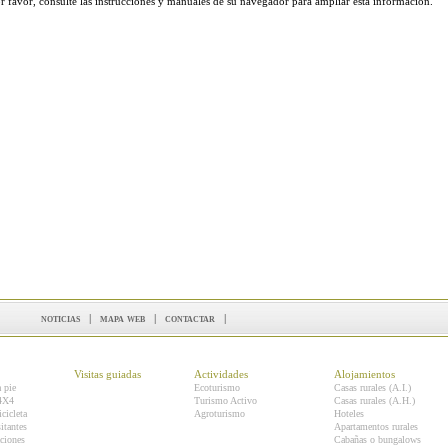
r favor, consulte las instrucciones y manuales de su navegador para ampliar esta información.
noticias
|
mapa web
|
contactar
|
Visitas guiadas
Actividades
Alojamientos
a pie
Ecoturismo
Casas rurales (A.I.)
 4X4
Turismo Activo
Casas rurales (A.H.)
icicleta
Agroturismo
Hoteles
itantes
Apartamentos rurales
ciones
Cabañas o bungalows