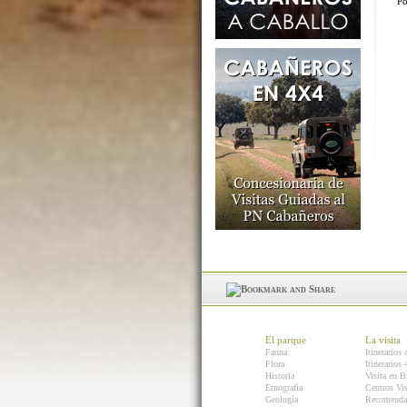
Po
El parque
La visita
Fauna
Itinerarios 
Flora
Itinerarios
Historia
Visita en B
Etnografía
Centros Vis
Geología
Recomenda