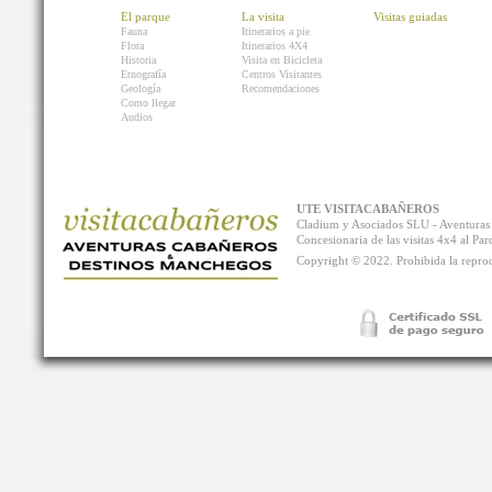
El parque
La visita
Visitas guiadas
Fauna
Itinerarios a pie
Flora
Itinerarios 4X4
Historia
Visita en Bicicleta
Etnografía
Centros Visitantes
Geología
Recomendaciones
Como llegar
Audios
UTE VISITACABAÑEROS
Cladium y Asociados SLU - Aventur
Concesionaria de las visitas 4x4 al P
Copyright © 2022. Prohibida la reprodu