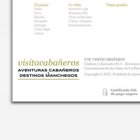
El parque
La visita
Visitas guiadas
Fauna
Itinerarios a pie
Flora
Itinerarios 4X4
Historia
Visita en Bicicleta
Etnografía
Centros Visitantes
Geología
Recomendaciones
Como llegar
Audios
UTE VISITACABAÑEROS
Cladium y Asociados SLU - Aventur
Concesionaria de las visitas 4x4 al P
Copyright © 2022. Prohibida la reprodu