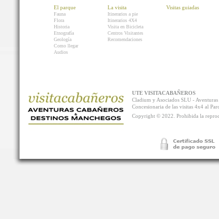
El parque
La visita
Visitas guiadas
Fauna
Itinerarios a pie
Flora
Itinerarios 4X4
Historia
Visita en Bicicleta
Etnografía
Centros Visitantes
Geología
Recomendaciones
Como llegar
Audios
UTE VISITACABAÑEROS
Cladium y Asociados SLU - Aventur
Concesionaria de las visitas 4x4 al P
Copyright © 2022. Prohibida la reprodu