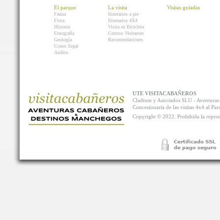
El parque
La visita
Visitas guiadas
Fauna
Itinerarios a pie
Flora
Itinerarios 4X4
Historia
Visita en Bicicleta
Etnografía
Centros Visitantes
Geología
Recomendaciones
Como llegar
Audios
UTE VISITACABAÑEROS
Cladium y Asociados SLU - Aventur
Concesionaria de las visitas 4x4 al P
Copyright © 2022. Prohibida la reprodu