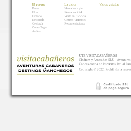
El parque
La visita
Visitas guiadas
Fauna
Itinerarios a pie
Flora
Itinerarios 4X4
Historia
Visita en Bicicleta
Etnografía
Centros Visitantes
Geología
Recomendaciones
Como llegar
Audios
UTE VISITACABAÑEROS
Cladium y Asociados SLU - Aventur
Concesionaria de las visitas 4x4 al P
Copyright © 2022. Prohibida la reprodu