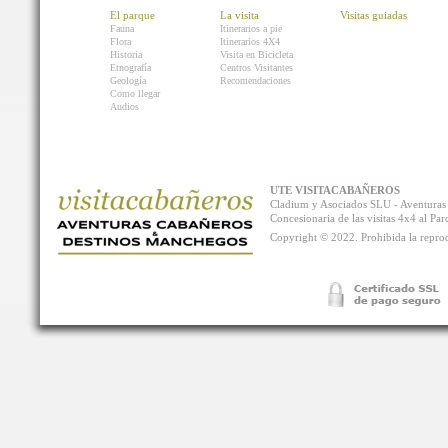
El parque
La visita
Visitas guiadas
Fauna
Itinerarios a pie
Flora
Itinerarios 4X4
Historia
Visita en Bicicleta
Etnografía
Centros Visitantes
Geología
Recomendaciones
Como llegar
Audios
UTE VISITACABAÑEROS
Cladium y Asociados SLU - Aventur
Concesionaria de las visitas 4x4 al P
Copyright © 2022. Prohibida la reprodu