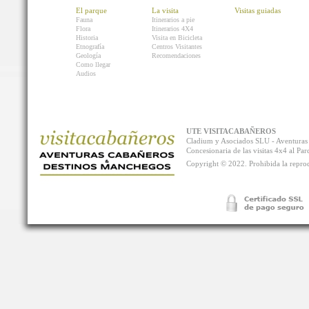
El parque
La visita
Visitas guiadas
Fauna
Itinerarios a pie
Flora
Itinerarios 4X4
Historia
Visita en Bicicleta
Etnografía
Centros Visitantes
Geología
Recomendaciones
Como llegar
Audios
UTE VISITACABAÑEROS
Cladium y Asociados SLU - Aventur
Concesionaria de las visitas 4x4 al P
Copyright © 2022. Prohibida la reprodu