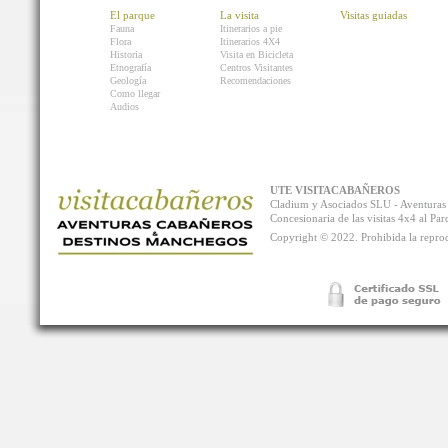
El parque
La visita
Visitas guiadas
Fauna
Itinerarios a pie
Flora
Itinerarios 4X4
Historia
Visita en Bicicleta
Etnografía
Centros Visitantes
Geología
Recomendaciones
Como llegar
Audios
UTE VISITACABAÑEROS
Cladium y Asociados SLU - Aventur
Concesionaria de las visitas 4x4 al P
Copyright © 2022. Prohibida la reprodu