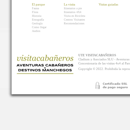
El parque
La visita
Visitas guiadas
Fauna
Itinerarios a pie
Flora
Itinerarios 4X4
Historia
Visita en Bicicleta
Etnografía
Centros Visitantes
Geología
Recomendaciones
Como llegar
Audios
UTE VISITACABAÑEROS
Cladium y Asociados SLU - Aventur
Concesionaria de las visitas 4x4 al P
Copyright © 2022. Prohibida la reprodu