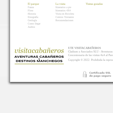
El parque
La visita
Visitas guiadas
Fauna
Itinerarios a pie
Flora
Itinerarios 4X4
Historia
Visita en Bicicleta
Etnografía
Centros Visitantes
Geología
Recomendaciones
Como llegar
Audios
UTE VISITACABAÑEROS
Cladium y Asociados SLU - Aventur
Concesionaria de las visitas 4x4 al P
Copyright © 2022. Prohibida la reprodu