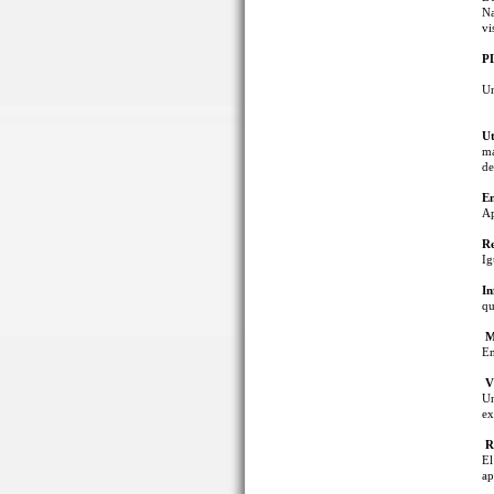
Na
vi
P
U
Ut
má
de
En
Ap
Re
Ig
In
qu
Mu
En
Vi
Un
ex
R
El
ap