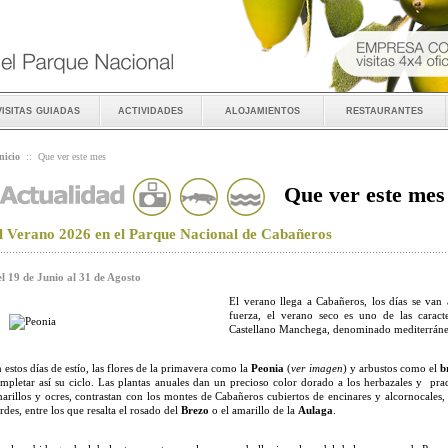
visitas guiadas
actividades
alojamientos
restaurantes
nicio
::
Que ver este mes
Que ver este mes
l Verano 2026 en el Parque Nacional de Cabañeros
l 19 de Junio al 31 de Agosto
El verano llega a Cabañeros, los días se van 
fuerza, el verano seco es uno de las caracte
Castellano Manchega, denominado mediterráne
 estos días de estío, las flores de la primavera como la
Peonia
(
ver imagen
) y arbustos como el
b
mpletar así su ciclo. Las plantas anuales dan un precioso color dorado a los herbazales y pra
arillos y ocres, contrastan con los montes de Cabañeros cubiertos de encinares y alcornocales
rdes, entre los que resalta el rosado del
Brezo
o el amarillo de la
Aulaga
.