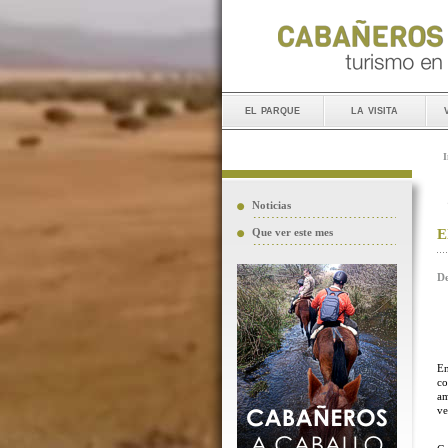
el parque
la visita
I
Noticias
E
Que ver este mes
De
En
co
am
ve