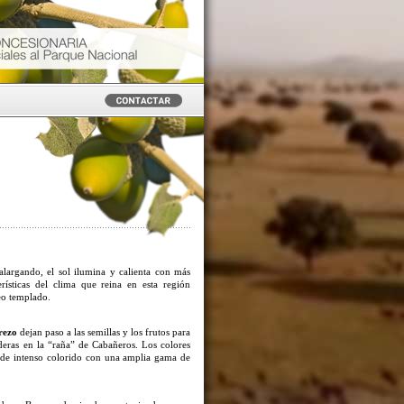
alargando, el sol ilumina y calienta con más
rísticas del clima que reina en esta región
o templado.
rezo
dejan paso a las semillas y los frutos para
deras en la “raña” de Cabañeros. Los colores
, de intenso colorido con una amplia gama de