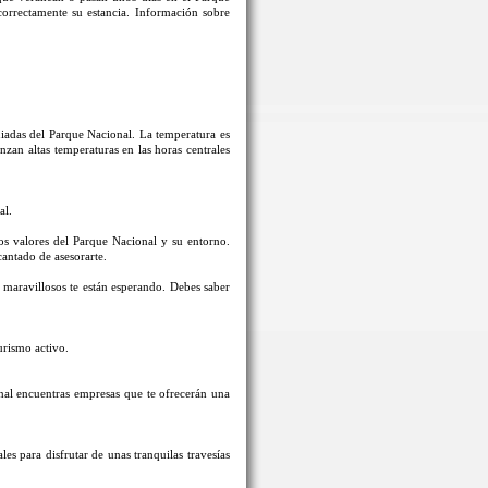
correctamente su estancia. Información sobre
guiadas del Parque Nacional. La temperatura es
an altas temperaturas en las horas centrales
al.
los valores del Parque Nacional y su entorno.
cantado de asesorarte.
s maravillosos te están esperando. Debes saber
urismo activo.
nal encuentras empresas que te ofrecerán una
s para disfrutar de unas tranquilas travesías