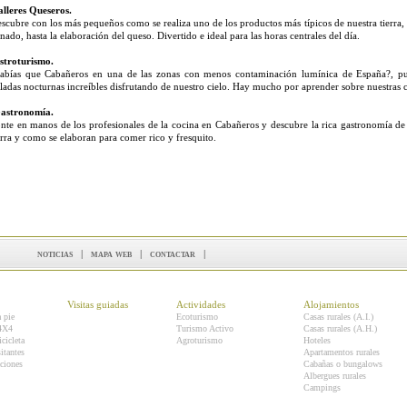
alleres Queseros.
scubre con los más pequeños como se realiza uno de los productos más típicos de nuestra tierra, d
nado, hasta la elaboración del queso. Divertido e ideal para las horas centrales del día.
troturismo.
abías que Cabañeros en una de las zonas con menos contaminación lumínica de España?, pue
ladas nocturnas increíbles disfrutando de nuestro cielo. Hay mucho por aprender sobre nuestras 
astronomía.
nte en manos de los profesionales de la cocina en Cabañeros y descubre la rica gastronomía de 
erra y como se elaboran para comer rico y fresquito.
noticias
|
mapa web
|
contactar
|
Visitas guiadas
Actividades
Alojamientos
a pie
Ecoturismo
Casas rurales (A.I.)
 4X4
Turismo Activo
Casas rurales (A.H.)
icicleta
Agroturismo
Hoteles
itantes
Apartamentos rurales
ciones
Cabañas o bungalows
Albergues rurales
Campings