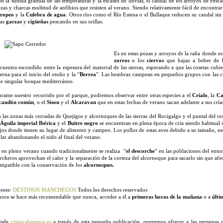
n la subida gradual de las temperaturas y la escasez de lluvias, el caudal de los arroyos de Pe
zas y charcas multitud de anfibios que resisten al verano. Siendo relativamente fácil de encontrar
uropeo
y la
Culebra de agua
. Otros ríos como el Río Estena o el Bullaque reducen su caudal sin 
las
garzas
y
cigüeñas
pescando en sus orillas.
Es en estas pozas y arroyos de la raña donde e
zorros
o los
ciervos
que bajan a beber de l
cuentra escondido entre la espesura del matorral de las sierras, esperando a que las rosetas cubier
erna para el inicio del otoño y la “
Berrea
”. Las hembras campean en pequeños grupos con las crí
te singular bosque mediterráneo.
rante nuestro recorrido por el parque, podremos observar entre otras especies a el
Críalo
, la
Ca
lcaudón común
, o el
Sison
y el
Alcaravan
que en estas fechas de verano sacan adelante a sus crías
 las zonas más cerradas de Quejigos y alcornoques de las sierras del Rocigalgo y el puntal del 
l
Águila imperial Ibérica
y el
Buitre negro
se encuentran en plena época de cría siendo habitual 
jos donde tienen su lugar de alimento y campeo. Los pollos de estas aves debido a su tamaño, ne
lar abandonando el nido al final del verano.
 en pleno verano cuando tradicionalmente se realiza “
el descorche
” en las poblaciones del ento
rcheros aprovechan el calor y la separación de la corteza del alcornoque para sacarlo sin que afec
mpatible con la conservación de los
alcornoques.
ente:
DESTINOS MANCHEGOS
Todos los derechos reservados
ora se hace más recomendable que nunca, acceder a él a
primeras horas de la mañana
o a
últi
esde
visitacabaneros.es
a través de esta pequeña publicación, queremos ofrecer a las personas 