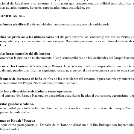
cional de Cabañeros y su entorno, información que creemos será de utilidad para planificar 
sitas guiadas, centros, horarios, capacidades, otras actividades, etc.
LANIFICANDO...
na
buena planificación
de actividades hará que sea una experiencia satisfactoria!
iliza las primeras o las últimas horas
del día para recorrer los senderos y realizar las visitas 
s agradable y la observación de fauna mayor. Recuerda que estamos en un clima donde se alcanz
l día.
 las horas centrales del día puedes:
rovechar la piscina de tu alojamiento o las piscinas públicas de las localidades del Parque Nacion
correr los Centros de Visitantes y Museos.
Gracias a sus medios interpretativos descubrirás 
ualmente puedes planificar las siguientes jornadas, el personal que se encuentra en ellos estará en
fórmate de las zonas de baño
en ríos de las localidades del entorno, aguas naturales y entorno
e en interior del Parque Nacional está prohibido el baño.
chas y divertidas actividades te están esperando:
 el entorno del Parque Nacional se desarrollan actividades ligadas al ecoturismo, agroturismo y t
sitas guiadas a caballo.
a actividad para toda la familia. Tanto en la zona norte como en la zona sur del Parque Nacio
periencia inolvidable.
utas en Kayak / Piragua
 agua como protagonista, el Embalse de la Torre de Abraham o el Río Bullaque son lugares ideale
tas para todos.