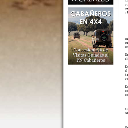
Co
po
e
a 
en
cu
es
Du
a
En
e
ba
vo
Es
co
co
Fu
Ah
D