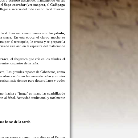
scados y Brezoso desciende, manteniendo en sus
 el
Sapo corredor
(ver imagen), el
Galápago
llegar a secarse del todo siendo fácil observar
s fácil observar a mamíferos como los
jabalís
,
a sierra. En esta época el ciervo macho se
ta por el terciopelo, le crezca y se prepare la
as de este año en la espesura del matorral de
rraca
, el abejaruco que cría en los taludes, el
 entre los pastos de la raña.
rostro, Las grandes rapaces de Cabañeros, como
su observación en las zonas de rañas y montes
cesitan más tiempo para desarrollarse y poder
rno, hacha y “jurga” en mano las cuadrillas de
te al árbol. Actividad tradicional y totalmente
mas horas de la tarde
.
que veranean o pasan unos días en el Parque