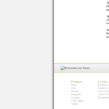
T
De
ga
As
¿S
ve
G
Po
ti
El parque
La visita
Fauna
Itinerarios 
Flora
Itinerarios
Historia
Visita en B
Etnografía
Centros Vis
Geología
Recomenda
Como llegar
Audios