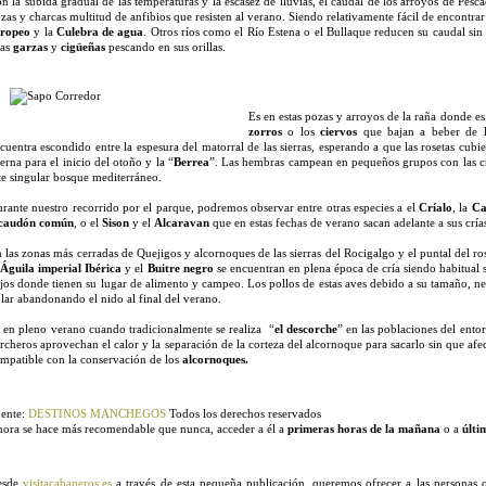
n la subida gradual de las temperaturas y la escasez de lluvias, el caudal de los arroyos de Pe
zas y charcas multitud de anfibios que resisten al verano. Siendo relativamente fácil de encontrar
uropeo
y la
Culebra de agua
. Otros ríos como el Río Estena o el Bullaque reducen su caudal sin 
las
garzas
y
cigüeñas
pescando en sus orillas.
Es en estas pozas y arroyos de la raña donde e
zorros
o los
ciervos
que bajan a beber de l
cuentra escondido entre la espesura del matorral de las sierras, esperando a que las rosetas cubier
erna para el inicio del otoño y la “
Berrea
”. Las hembras campean en pequeños grupos con las crí
te singular bosque mediterráneo.
rante nuestro recorrido por el parque, podremos observar entre otras especies a el
Críalo
, la
Ca
lcaudón común
, o el
Sison
y el
Alcaravan
que en estas fechas de verano sacan adelante a sus crías
 las zonas más cerradas de Quejigos y alcornoques de las sierras del Rocigalgo y el puntal del 
l
Águila imperial Ibérica
y el
Buitre negro
se encuentran en plena época de cría siendo habitual 
jos donde tienen su lugar de alimento y campeo. Los pollos de estas aves debido a su tamaño, ne
lar abandonando el nido al final del verano.
 en pleno verano cuando tradicionalmente se realiza “
el descorche
” en las poblaciones del ento
rcheros aprovechan el calor y la separación de la corteza del alcornoque para sacarlo sin que afec
mpatible con la conservación de los
alcornoques.
ente:
DESTINOS MANCHEGOS
Todos los derechos reservados
ora se hace más recomendable que nunca, acceder a él a
primeras horas de la mañana
o a
últi
esde
visitacabaneros.es
a través de esta pequeña publicación, queremos ofrecer a las personas 