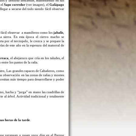
scados y Brezoso desciende, manteniendo en sus
 el
Sapo corredor
(ver imagen), el
Galápago
llegar a secarse del todo siendo fácil observar
s fácil observar a mamíferos como los
jabalís
,
a sierra. En esta época el ciervo macho se
ta por el terciopelo, le crezca y se prepare la
as de este año en la espesura del matorral de
rraca
, el abejaruco que cría en los taludes, el
 entre los pastos de la raña.
rostro, Las grandes rapaces de Cabañeros, como
su observación en las zonas de rañas y montes
cesitan más tiempo para desarrollarse y poder
rno, hacha y “jurga” en mano las cuadrillas de
te al árbol. Actividad tradicional y totalmente
mas horas de la tarde
.
que veranean o pasan unos días en el Parque