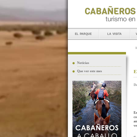
el parque
la visita
I
Noticias
E
Que ver este mes
De
En
co
am
ve