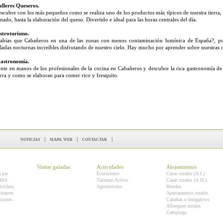
alleres Queseros.
scubre con los más pequeños como se realiza uno de los productos más típicos de nuestra tierra, d
nado, hasta la elaboración del queso. Divertido e ideal para las horas centrales del día.
troturismo.
abías que Cabañeros en una de las zonas con menos contaminación lumínica de España?, pue
ladas nocturnas increíbles disfrutando de nuestro cielo. Hay mucho por aprender sobre nuestras 
astronomía.
nte en manos de los profesionales de la cocina en Cabañeros y descubre la rica gastronomía de 
erra y como se elaboran para comer rico y fresquito.
noticias
|
mapa web
|
contactar
|
Visitas guiadas
Actividades
Alojamientos
a pie
Ecoturismo
Casas rurales (A.I.)
 4X4
Turismo Activo
Casas rurales (A.H.)
icicleta
Agroturismo
Hoteles
itantes
Apartamentos rurales
ciones
Cabañas o bungalows
Albergues rurales
Campings