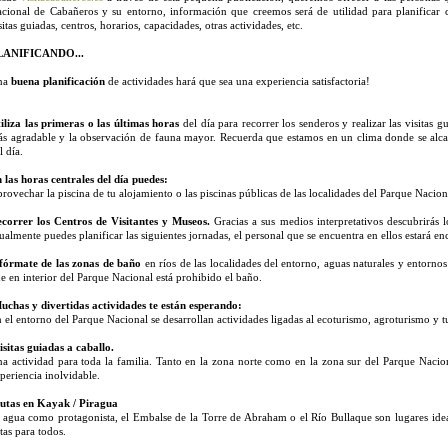
cional de Cabañeros y su entorno, información que creemos será de utilidad para planificar 
sitas guiadas, centros, horarios, capacidades, otras actividades, etc.
LANIFICANDO...
na
buena planificación
de actividades hará que sea una experiencia satisfactoria!
iliza las primeras o las últimas horas
del día para recorrer los senderos y realizar las visitas 
s agradable y la observación de fauna mayor. Recuerda que estamos en un clima donde se alcanz
l día.
 las horas centrales del día puedes:
rovechar la piscina de tu alojamiento o las piscinas públicas de las localidades del Parque Nacion
correr los Centros de Visitantes y Museos.
Gracias a sus medios interpretativos descubrirás 
ualmente puedes planificar las siguientes jornadas, el personal que se encuentra en ellos estará en
fórmate de las zonas de baño
en ríos de las localidades del entorno, aguas naturales y entorno
e en interior del Parque Nacional está prohibido el baño.
chas y divertidas actividades te están esperando:
 el entorno del Parque Nacional se desarrollan actividades ligadas al ecoturismo, agroturismo y t
sitas guiadas a caballo.
a actividad para toda la familia. Tanto en la zona norte como en la zona sur del Parque Nacio
periencia inolvidable.
utas en Kayak / Piragua
 agua como protagonista, el Embalse de la Torre de Abraham o el Río Bullaque son lugares ideale
tas para todos.