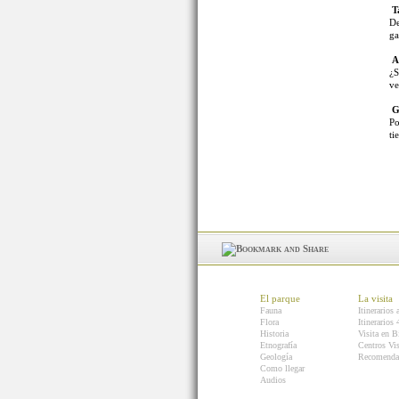
T
De
ga
As
¿S
ve
G
Po
ti
El parque
La visita
Fauna
Itinerarios 
Flora
Itinerarios
Historia
Visita en B
Etnografía
Centros Vis
Geología
Recomenda
Como llegar
Audios