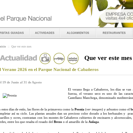
visitas guiadas
actividades
alojamientos
restaurantes
nicio
::
Que ver este mes
Que ver este mes
l Verano 2026 en el Parque Nacional de Cabañeros
l 19 de Junio al 31 de Agosto
El verano llega a Cabañeros, los días se van 
fuerza, el verano seco es uno de las caracte
Castellano Manchega, denominado mediterráne
 estos días de estío, las flores de la primavera como la
Peonia
(
ver imagen
) y arbustos como el
b
mpletar así su ciclo. Las plantas anuales dan un precioso color dorado a los herbazales y pra
arillos y ocres, contrastan con los montes de Cabañeros cubiertos de encinares y alcornocales
rdes, entre los que resalta el rosado del
Brezo
o el amarillo de la
Aulaga
.