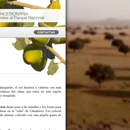
alargando, el sol ilumina y calienta con más
rísticas del clima que reina en esta región
o templado.
rezo
dejan paso a las semillas y los frutos para
deras en la “raña” de Cabañeros. Los colores
, de intenso colorido con una amplia gama de