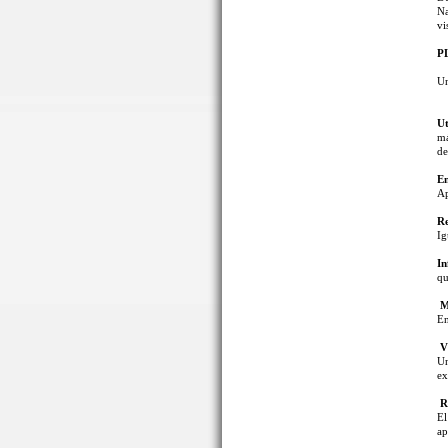
Na
vi
P
U
Ut
má
de
En
Ap
Re
Ig
In
qu
Mu
En
Vi
Un
ex
R
El
ap