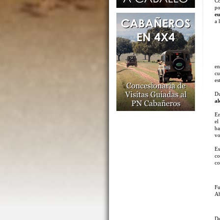
Co
po
e
a 
en
cu
es
Du
a
En
e
ba
vo
Es
co
co
Fu
Ah
D