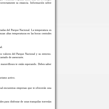
correctamente su estancia. Información sobre
guiadas del Parque Nacional. La temperatura es
an altas temperaturas en las horas centrales
al.
los valores del Parque Nacional y su entorno.
cantado de asesorarte.
s maravillosos te están esperando. Debes saber
urismo activo.
nal encuentras empresas que te ofrecerán una
s para disfrutar de unas tranquilas travesías