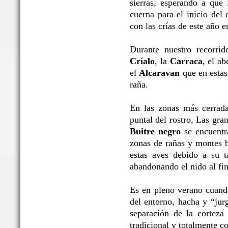
sierras, esperando a que 
cuerna para el inicio del 
con las crías de este año 
Durante nuestro recorrid
Críalo
, la
Carraca
, el ab
el
Alcaravan
que en estas 
raña.
En las zonas más cerrada
puntal del rostro, Las gr
Buitre negro
se encuentra
zonas de rañas y montes b
estas aves debido a su t
abandonando el nido al fin
Es en pleno verano cuand
del entorno, hacha y “jur
separación de la corteza 
tradicional y totalmente c