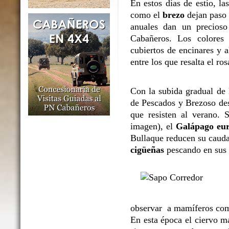
En estos días de estío, l
como el
brezo
dejan paso 
anuales dan un precioso
Cabañeros. Los colores 
cubiertos de encinares y 
entre los que resalta el ro
Con la subida gradual de l
de Pescados y Brezoso des
que resisten al verano. 
imagen), el
Galápago eu
Bullaque reducen su caudal
cigüeñas
pescando en sus o
observar a mamíferos co
En esta época el ciervo m