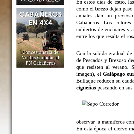
En estos días de estío, l
como el
brezo
dejan paso 
anuales dan un precioso
Cabañeros. Los colores 
cubiertos de encinares y 
entre los que resalta el ro
Con la subida gradual de l
de Pescados y Brezoso des
que resisten al verano. 
imagen), el
Galápago eu
Bullaque reducen su caudal
cigüeñas
pescando en sus o
observar a mamíferos co
En esta época el ciervo m