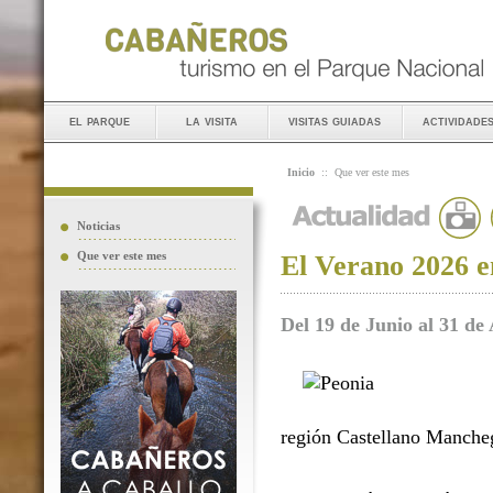
el parque
la visita
visitas guiadas
actividade
Inicio
::
Que ver este mes
Noticias
Que ver este mes
El Verano 2026 e
Del 19 de Junio al 31 de
región Castellano Manche