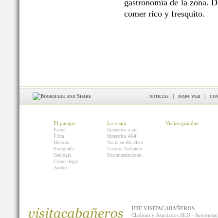
gastronomía de la zona. Di
comer rico y fresquito.
noticias
|
mapa web
|
con
El parque
La visita
Visitas guiadas
Fauna
Itinerarios a pie
Flora
Itinerarios 4X4
Historia
Visita en Bicicleta
Etnografía
Centros Visitantes
Geología
Recomendaciones
Como llegar
Audios
UTE VISITACABAÑEROS
Cladium y Asociados SLU - Aventur