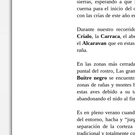
sierras, esperando a que 
cuerna para el inicio del 
con las crías de este año 
Durante nuestro recorrid
Críalo
, la
Carraca
, el ab
el
Alcaravan
que en estas 
raña.
En las zonas más cerrada
puntal del rostro, Las gr
Buitre negro
se encuentra
zonas de rañas y montes b
estas aves debido a su t
abandonando el nido al fin
Es en pleno verano cuand
del entorno, hacha y “jur
separación de la corteza 
tradicional y totalmente c