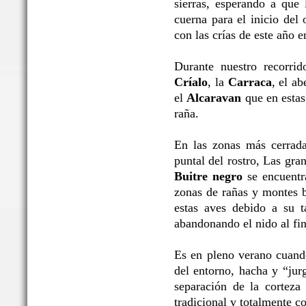
sierras, esperando a que 
cuerna para el inicio del 
con las crías de este año 
Durante nuestro recorrid
Críalo
, la
Carraca
, el ab
el
Alcaravan
que en estas 
raña.
En las zonas más cerrada
puntal del rostro, Las gr
Buitre negro
se encuentra
zonas de rañas y montes b
estas aves debido a su t
abandonando el nido al fin
Es en pleno verano cuand
del entorno, hacha y “jur
separación de la corteza 
tradicional y totalmente c