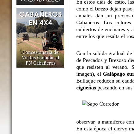
En estos días de estío, l
como el
brezo
dejan paso 
anuales dan un precioso
Cabañeros. Los colores 
cubiertos de encinares y 
entre los que resalta el ro
Con la subida gradual de l
de Pescados y Brezoso des
que resisten al verano. 
imagen), el
Galápago eu
Bullaque reducen su caudal
cigüeñas
pescando en sus o
observar a mamíferos co
En esta época el ciervo m