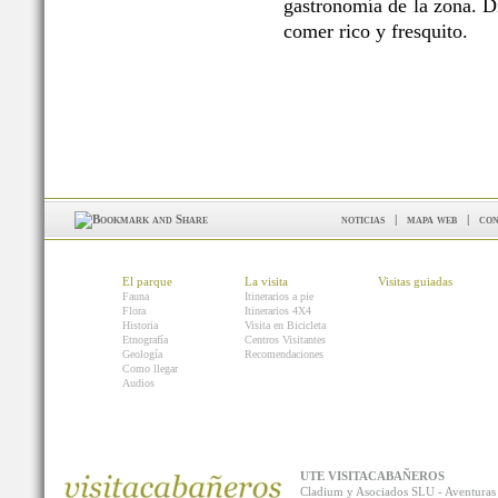
gastronomía de la zona. Di
comer rico y fresquito.
noticias
|
mapa web
|
con
El parque
La visita
Visitas guiadas
Fauna
Itinerarios a pie
Flora
Itinerarios 4X4
Historia
Visita en Bicicleta
Etnografía
Centros Visitantes
Geología
Recomendaciones
Como llegar
Audios
UTE VISITACABAÑEROS
Cladium y Asociados SLU - Aventur