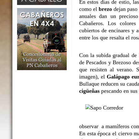
En estos días de estío, l
como el
brezo
dejan paso 
anuales dan un precioso
Cabañeros. Los colores 
cubiertos de encinares y 
entre los que resalta el ro
Con la subida gradual de l
de Pescados y Brezoso des
que resisten al verano. 
imagen), el
Galápago eu
Bullaque reducen su caudal
cigüeñas
pescando en sus o
observar a mamíferos co
En esta época el ciervo m