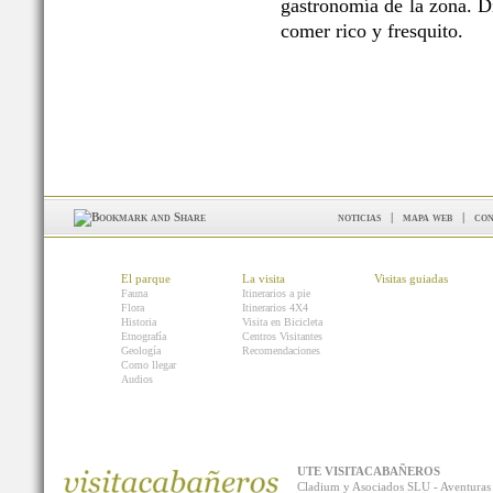
gastronomía de la zona. Di
comer rico y fresquito.
noticias
|
mapa web
|
con
El parque
La visita
Visitas guiadas
Fauna
Itinerarios a pie
Flora
Itinerarios 4X4
Historia
Visita en Bicicleta
Etnografía
Centros Visitantes
Geología
Recomendaciones
Como llegar
Audios
UTE VISITACABAÑEROS
Cladium y Asociados SLU - Aventur