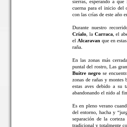
sierras, esperando a que 
cuerna para el inicio del 
con las crías de este año 
Durante nuestro recorrid
Críalo
, la
Carraca
, el ab
el
Alcaravan
que en estas 
raña.
En las zonas más cerrada
puntal del rostro, Las gr
Buitre negro
se encuentra
zonas de rañas y montes b
estas aves debido a su t
abandonando el nido al fin
Es en pleno verano cuand
del entorno, hacha y “jur
separación de la corteza 
tradicional y totalmente c