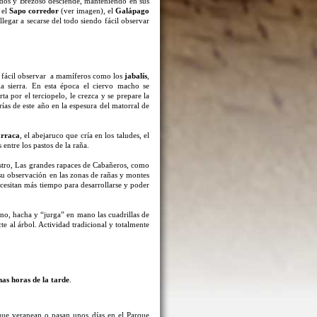
scados y Brezoso desciende, manteniendo en sus
 el
Sapo corredor
(ver imagen), el
Galápago
llegar a secarse del todo siendo fácil observar
s fácil observar a mamíferos como los
jabalís
,
a sierra. En esta época el ciervo macho se
ta por el terciopelo, le crezca y se prepare la
as de este año en la espesura del matorral de
rraca
, el abejaruco que cría en los taludes, el
 entre los pastos de la raña.
rostro, Las grandes rapaces de Cabañeros, como
su observación en las zonas de rañas y montes
cesitan más tiempo para desarrollarse y poder
rno, hacha y “jurga” en mano las cuadrillas de
te al árbol. Actividad tradicional y totalmente
mas horas de la tarde
.
que veranean o pasan unos días en el Parque