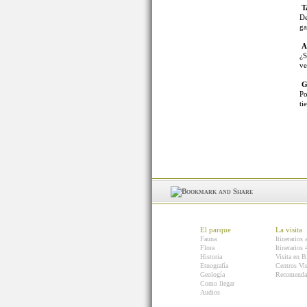
T
De
ga
As
¿S
ve
G
Po
ti
El parque
La visita
Fauna
Itinerarios 
Flora
Itinerarios
Historia
Visita en B
Etnografía
Centros Vis
Geología
Recomenda
Como llegar
Audios