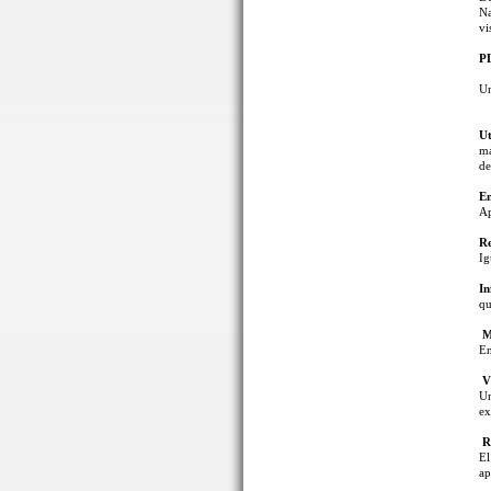
Na
vi
P
U
Ut
má
de
En
Ap
Re
Ig
In
qu
Mu
En
Vi
Un
ex
R
El
ap