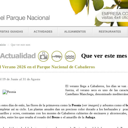
visitas guiadas
actividades
alojamientos
restaurantes
nicio
::
Que ver este mes
Que ver este mes
l Verano 2026 en el Parque Nacional de Cabañeros
l 19 de Junio al 31 de Agosto
El verano llega a Cabañeros, los días se van 
fuerza, el verano seco es uno de las caracte
Castellano Manchega, denominado mediterráne
 estos días de estío, las flores de la primavera como la
Peonia
(
ver imagen
) y arbustos como el
b
mpletar así su ciclo. Las plantas anuales dan un precioso color dorado a los herbazales y pra
arillos y ocres, contrastan con los montes de Cabañeros cubiertos de encinares y alcornocales
rdes, entre los que resalta el rosado del
Brezo
o el amarillo de la
Aulaga
.