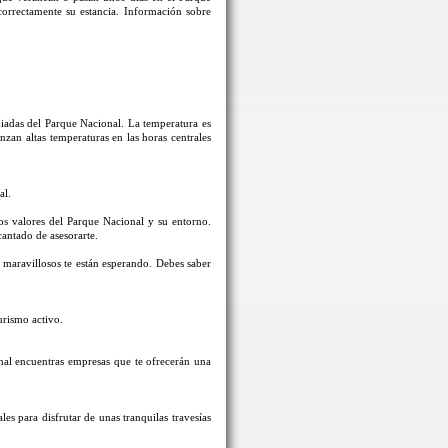
correctamente su estancia. Información sobre
guiadas del Parque Nacional. La temperatura es
an altas temperaturas en las horas centrales
al.
los valores del Parque Nacional y su entorno.
cantado de asesorarte.
s maravillosos te están esperando. Debes saber
urismo activo.
nal encuentras empresas que te ofrecerán una
s para disfrutar de unas tranquilas travesías