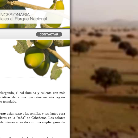
alargando, el sol ilumina y calienta con más
rísticas del clima que reina en esta región
o templado.
rezo
dejan paso a las semillas y los frutos para
deras en la “raña” de Cabañeros. Los colores
, de intenso colorido con una amplia gama de