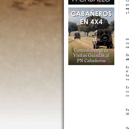
Co
po
e
a 
en
cu
es
Du
a
En
e
ba
vo
Es
co
co
Fu
Ah
D