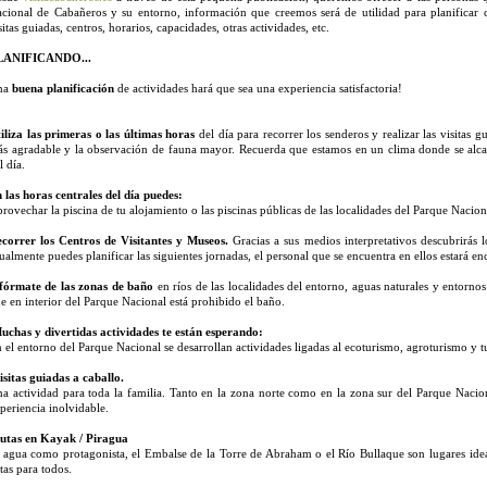
cional de Cabañeros y su entorno, información que creemos será de utilidad para planificar 
sitas guiadas, centros, horarios, capacidades, otras actividades, etc.
LANIFICANDO...
na
buena planificación
de actividades hará que sea una experiencia satisfactoria!
iliza las primeras o las últimas horas
del día para recorrer los senderos y realizar las visitas 
s agradable y la observación de fauna mayor. Recuerda que estamos en un clima donde se alcanz
l día.
 las horas centrales del día puedes:
rovechar la piscina de tu alojamiento o las piscinas públicas de las localidades del Parque Nacion
correr los Centros de Visitantes y Museos.
Gracias a sus medios interpretativos descubrirás 
ualmente puedes planificar las siguientes jornadas, el personal que se encuentra en ellos estará en
fórmate de las zonas de baño
en ríos de las localidades del entorno, aguas naturales y entorno
e en interior del Parque Nacional está prohibido el baño.
chas y divertidas actividades te están esperando:
 el entorno del Parque Nacional se desarrollan actividades ligadas al ecoturismo, agroturismo y t
sitas guiadas a caballo.
a actividad para toda la familia. Tanto en la zona norte como en la zona sur del Parque Nacio
periencia inolvidable.
utas en Kayak / Piragua
 agua como protagonista, el Embalse de la Torre de Abraham o el Río Bullaque son lugares ideale
tas para todos.