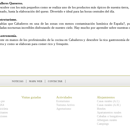
alleres Queseros.
scubre con los más pequeños como se realiza uno de los productos más típicos de nuestra tierra, d
nado, hasta la elaboración del queso. Divertido e ideal para las horas centrales del día.
troturismo.
abías que Cabañeros en una de las zonas con menos contaminación lumínica de España?, pue
ladas nocturnas increíbles disfrutando de nuestro cielo. Hay mucho por aprender sobre nuestras 
astronomía.
nte en manos de los profesionales de la cocina en Cabañeros y descubre la rica gastronomía de 
erra y como se elaboran para comer rico y fresquito.
noticias
|
mapa web
|
contactar
|
Visitas guiadas
Actividades
Alojamientos
a pie
Ecoturismo
Casas rurales (A.I.)
 4X4
Turismo Activo
Casas rurales (A.H.)
icicleta
Agroturismo
Hoteles
itantes
Apartamentos rurales
ciones
Cabañas o bungalows
Albergues rurales
Campings