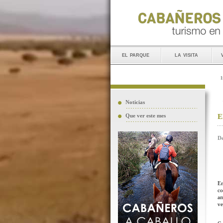
el parque
la visita
I
Noticias
E
Que ver este mes
De
En
co
am
ve