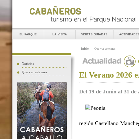
el parque
la visita
visitas guiadas
actividade
Inicio
::
Que ver este mes
Noticias
Que ver este mes
El Verano 2026 e
Del 19 de Junio al 31 de
región Castellano Manche