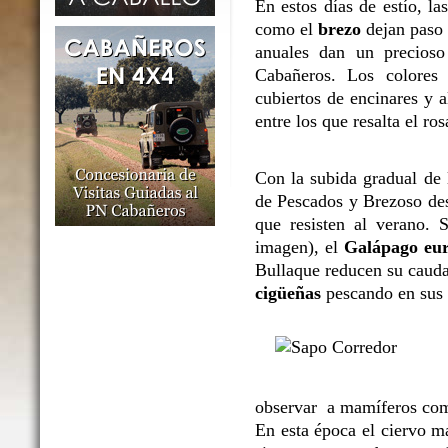
En estos días de estío, l
como el
brezo
dejan paso 
anuales dan un precioso
Cabañeros. Los colores 
cubiertos de encinares y 
entre los que resalta el ro
Con la subida gradual de l
de Pescados y Brezoso des
que resisten al verano. 
imagen), el
Galápago eu
Bullaque reducen su caudal
cigüeñas
pescando en sus o
observar a mamíferos co
En esta época el ciervo m