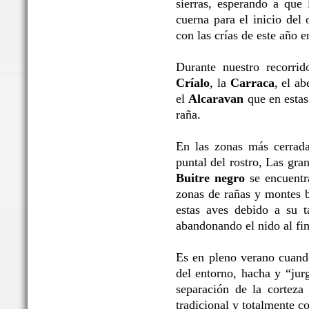
sierras, esperando a que 
cuerna para el inicio del 
con las crías de este año 
Durante nuestro recorrid
Críalo
, la
Carraca
, el ab
el
Alcaravan
que en estas 
raña.
En las zonas más cerrada
puntal del rostro, Las gr
Buitre negro
se encuentra
zonas de rañas y montes b
estas aves debido a su t
abandonando el nido al fin
Es en pleno verano cuand
del entorno, hacha y “jur
separación de la corteza 
tradicional y totalmente c