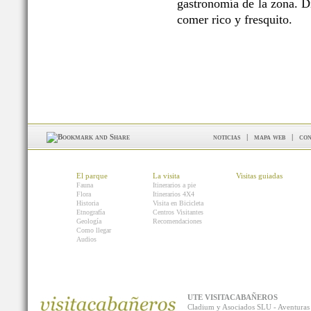
gastronomía de la zona. Di
comer rico y fresquito.
noticias
|
mapa web
|
con
El parque
La visita
Visitas guiadas
Fauna
Itinerarios a pie
Flora
Itinerarios 4X4
Historia
Visita en Bicicleta
Etnografía
Centros Visitantes
Geología
Recomendaciones
Como llegar
Audios
UTE VISITACABAÑEROS
Cladium y Asociados SLU - Aventur