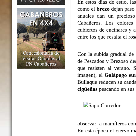
En estos días de estío, l
como el
brezo
dejan paso 
anuales dan un precioso
Cabañeros. Los colores 
cubiertos de encinares y 
entre los que resalta el ro
Con la subida gradual de l
de Pescados y Brezoso des
que resisten al verano. 
imagen), el
Galápago eu
Bullaque reducen su caudal
cigüeñas
pescando en sus o
observar a mamíferos co
En esta época el ciervo m