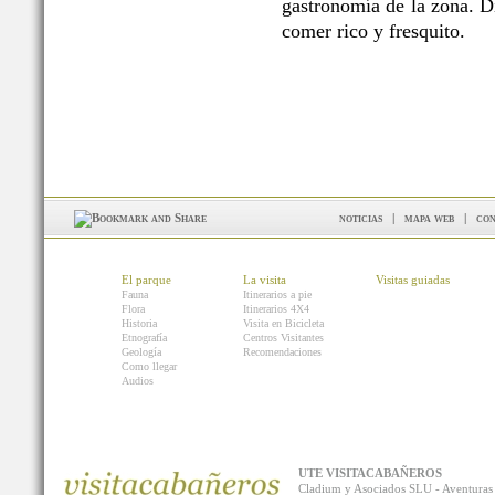
gastronomía de la zona. Di
comer rico y fresquito.
noticias
|
mapa web
|
con
El parque
La visita
Visitas guiadas
Fauna
Itinerarios a pie
Flora
Itinerarios 4X4
Historia
Visita en Bicicleta
Etnografía
Centros Visitantes
Geología
Recomendaciones
Como llegar
Audios
UTE VISITACABAÑEROS
Cladium y Asociados SLU - Aventur