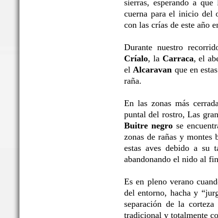
sierras, esperando a que 
cuerna para el inicio del 
con las crías de este año 
Durante nuestro recorrid
Críalo
, la
Carraca
, el ab
el
Alcaravan
que en estas 
raña.
En las zonas más cerrada
puntal del rostro, Las gr
Buitre negro
se encuentra
zonas de rañas y montes b
estas aves debido a su t
abandonando el nido al fin
Es en pleno verano cuand
del entorno, hacha y “jur
separación de la corteza 
tradicional y totalmente c