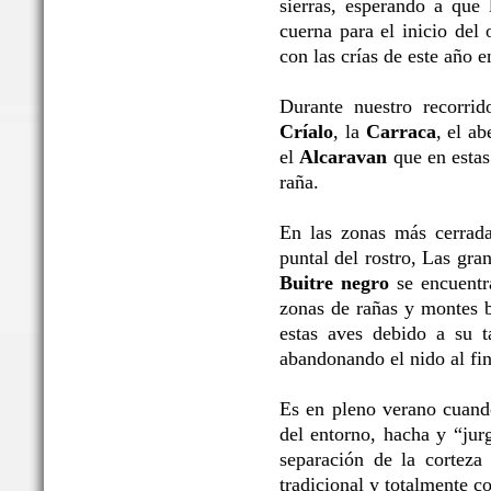
sierras, esperando a que 
cuerna para el inicio del 
con las crías de este año 
Durante nuestro recorrid
Críalo
, la
Carraca
, el ab
el
Alcaravan
que en estas 
raña.
En las zonas más cerrada
puntal del rostro, Las gr
Buitre negro
se encuentra
zonas de rañas y montes b
estas aves debido a su t
abandonando el nido al fin
Es en pleno verano cuand
del entorno, hacha y “jur
separación de la corteza 
tradicional y totalmente c