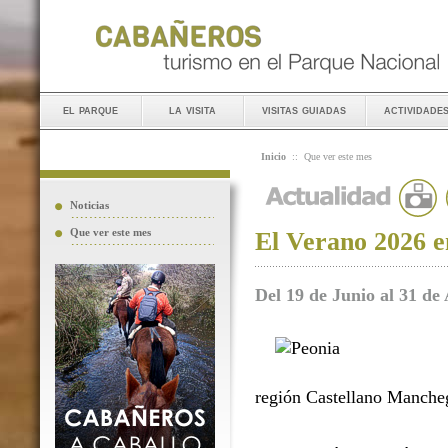
el parque
la visita
visitas guiadas
actividade
Inicio
::
Que ver este mes
Noticias
Que ver este mes
El Verano 2026 e
Del 19 de Junio al 31 de
región Castellano Manche