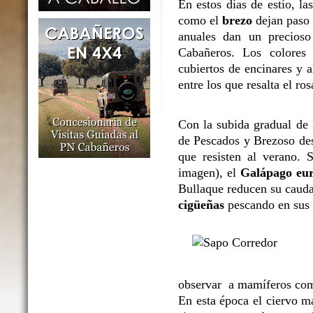
En estos días de estío, l
como el
brezo
dejan paso 
anuales dan un precioso
Cabañeros. Los colores 
cubiertos de encinares y 
entre los que resalta el ro
Con la subida gradual de l
de Pescados y Brezoso des
que resisten al verano. 
imagen), el
Galápago eu
Bullaque reducen su caudal
cigüeñas
pescando en sus o
observar a mamíferos co
En esta época el ciervo m