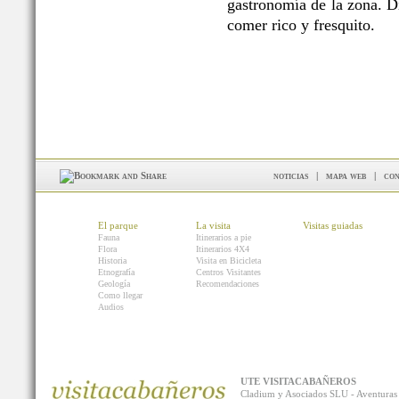
gastronomía de la zona. Di
comer rico y fresquito.
noticias
|
mapa web
|
con
El parque
La visita
Visitas guiadas
Fauna
Itinerarios a pie
Flora
Itinerarios 4X4
Historia
Visita en Bicicleta
Etnografía
Centros Visitantes
Geología
Recomendaciones
Como llegar
Audios
UTE VISITACABAÑEROS
Cladium y Asociados SLU - Aventur