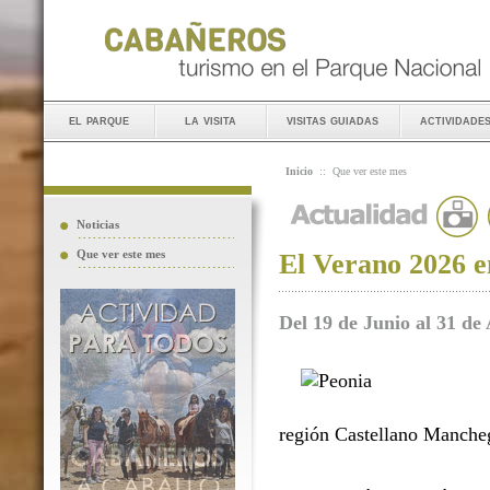
el parque
la visita
visitas guiadas
actividade
Inicio
::
Que ver este mes
Noticias
Que ver este mes
El Verano 2026 e
Del 19 de Junio al 31 de
región Castellano Manche