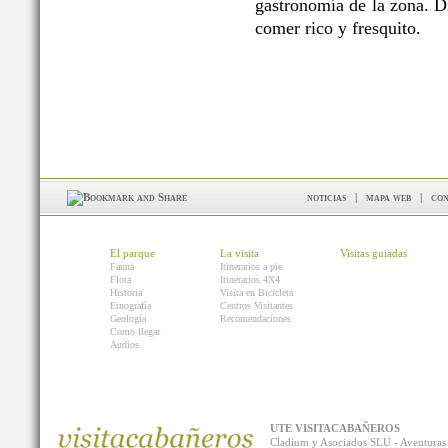
gastronomía de la zona. Di
comer rico y fresquito.
noticias
|
mapa web
|
con
El parque
La visita
Visitas guiadas
Fauna
Itinerarios a pie
Flora
Itinerarios 4X4
Historia
Visita en Bicicleta
Etnografía
Centros Visitantes
Geología
Recomendaciones
Como llegar
Audios
UTE VISITACABAÑEROS
Cladium y Asociados SLU - Aventur