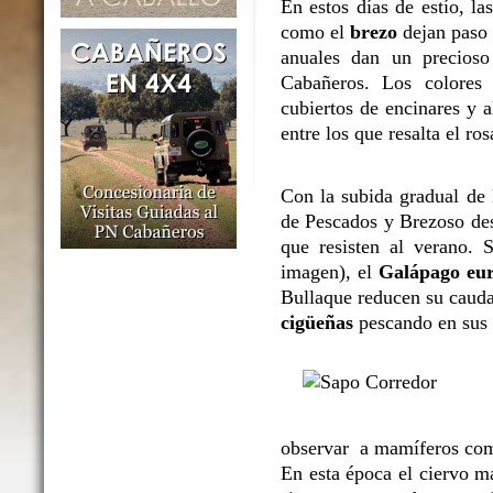
En estos días de estío, l
como el
brezo
dejan paso 
anuales dan un precioso
Cabañeros. Los colores 
cubiertos de encinares y 
entre los que resalta el ro
Con la subida gradual de l
de Pescados y Brezoso des
que resisten al verano. 
imagen), el
Galápago eu
Bullaque reducen su caudal
cigüeñas
pescando en sus o
observar a mamíferos co
En esta época el ciervo m