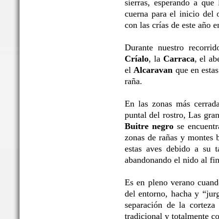
sierras, esperando a que 
cuerna para el inicio del 
con las crías de este año 
Durante nuestro recorrid
Críalo
, la
Carraca
, el ab
el
Alcaravan
que en estas 
raña.
En las zonas más cerrada
puntal del rostro, Las gr
Buitre negro
se encuentra
zonas de rañas y montes b
estas aves debido a su t
abandonando el nido al fin
Es en pleno verano cuand
del entorno, hacha y “jur
separación de la corteza 
tradicional y totalmente c