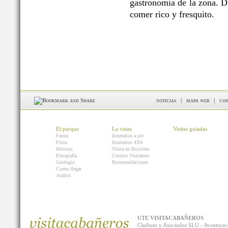
gastronomía de la zona. Di
comer rico y fresquito.
noticias
|
mapa web
|
con
El parque
La visita
Visitas guiadas
Fauna
Itinerarios a pie
Flora
Itinerarios 4X4
Historia
Visita en Bicicleta
Etnografía
Centros Visitantes
Geología
Recomendaciones
Como llegar
Audios
UTE VISITACABAÑEROS
Cladium y Asociados SLU - Aventur