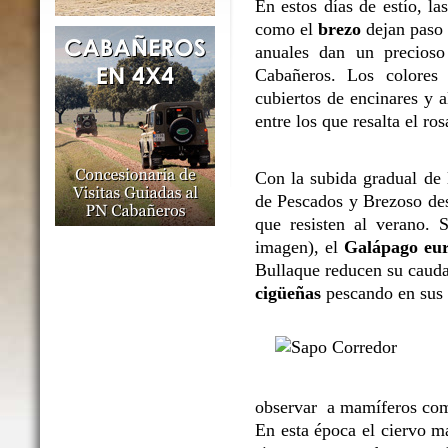
En estos días de estío, l
como el
brezo
dejan paso 
anuales dan un precioso
Cabañeros. Los colores 
cubiertos de encinares y 
entre los que resalta el ro
Con la subida gradual de l
de Pescados y Brezoso des
que resisten al verano. 
imagen), el
Galápago eu
Bullaque reducen su caudal
cigüeñas
pescando en sus o
observar a mamíferos co
En esta época el ciervo m