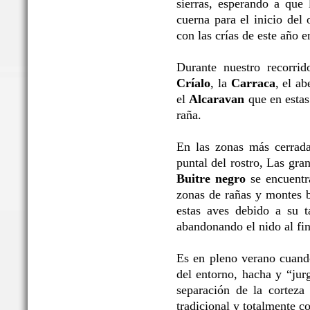
sierras, esperando a que 
cuerna para el inicio del 
con las crías de este año 
Durante nuestro recorrid
Críalo
, la
Carraca
, el ab
el
Alcaravan
que en estas 
raña.
En las zonas más cerrada
puntal del rostro, Las gr
Buitre negro
se encuentra
zonas de rañas y montes b
estas aves debido a su t
abandonando el nido al fin
Es en pleno verano cuand
del entorno, hacha y “jur
separación de la corteza 
tradicional y totalmente c