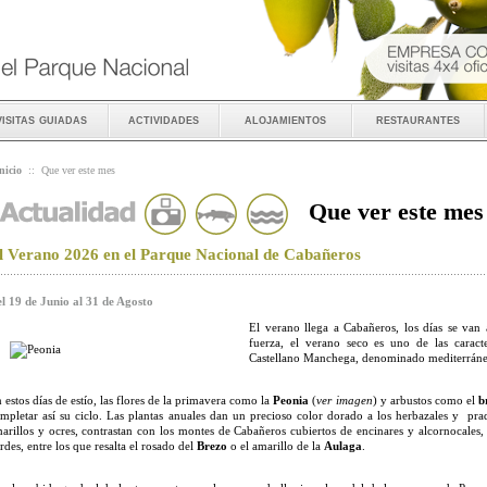
visitas guiadas
actividades
alojamientos
restaurantes
nicio
::
Que ver este mes
Que ver este mes
l Verano 2026 en el Parque Nacional de Cabañeros
l 19 de Junio al 31 de Agosto
El verano llega a Cabañeros, los días se van 
fuerza, el verano seco es uno de las caracte
Castellano Manchega, denominado mediterráne
 estos días de estío, las flores de la primavera como la
Peonia
(
ver imagen
) y arbustos como el
b
mpletar así su ciclo. Las plantas anuales dan un precioso color dorado a los herbazales y pra
arillos y ocres, contrastan con los montes de Cabañeros cubiertos de encinares y alcornocales
rdes, entre los que resalta el rosado del
Brezo
o el amarillo de la
Aulaga
.