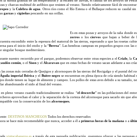
n la subida gradual de las temperaturas y la escasez de lluvias, el caudal de los arroyos de Pe
zas y charcas multitud de anfibios que resisten al verano. Siendo relativamente fácil de encontrar
uropeo
y la
Culebra de agua
. Otros ríos como el Río Estena o el Bullaque reducen su caudal sin 
las
garzas
y
cigüeñas
pescando en sus orillas.
Es en estas pozas y arroyos de la raña donde e
zorros
o los
ciervos
que bajan a beber de l
cuentra escondido entre la espesura del matorral de las sierras, esperando a que las rosetas cubier
erna para el inicio del otoño y la “
Berrea
”. Las hembras campean en pequeños grupos con las crí
te singular bosque mediterráneo.
rante nuestro recorrido por el parque, podremos observar entre otras especies a el
Críalo
, la
Ca
lcaudón común
, o el
Sison
y el
Alcaravan
que en estas fechas de verano sacan adelante a sus crías
 las zonas más cerradas de Quejigos y alcornoques de las sierras del Rocigalgo y el puntal del 
l
Águila imperial Ibérica
y el
Buitre negro
se encuentran en plena época de cría siendo habitual 
jos donde tienen su lugar de alimento y campeo. Los pollos de estas aves debido a su tamaño, ne
lar abandonando el nido al final del verano.
 en pleno verano cuando tradicionalmente se realiza “
el descorche
” en las poblaciones del ento
rcheros aprovechan el calor y la separación de la corteza del alcornoque para sacarlo sin que afec
mpatible con la conservación de los
alcornoques.
ente:
DESTINOS MANCHEGOS
Todos los derechos reservados
ora se hace más recomendable que nunca, acceder a él a
primeras horas de la mañana
o a
últi
esde
visitacabaneros.es
a través de esta pequeña publicación, queremos ofrecer a las personas 