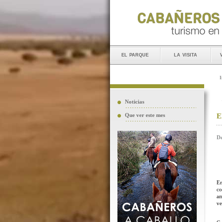
el parque
la visita
I
Noticias
E
Que ver este mes
De
En
co
am
ve