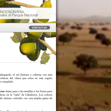
alargando, el sol ilumina y calienta con más
rísticas del clima que reina en esta región
o templado.
rezo
dejan paso a las semillas y los frutos para
deras en la “raña” de Cabañeros. Los colores
, de intenso colorido con una amplia gama de