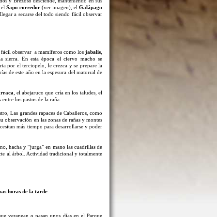
scados y Brezoso desciende, manteniendo en sus
 el
Sapo corredor
(ver imagen), el
Galápago
llegar a secarse del todo siendo fácil observar
s fácil observar a mamíferos como los
jabalís
,
a sierra. En esta época el ciervo macho se
ta por el terciopelo, le crezca y se prepare la
as de este año en la espesura del matorral de
rraca
, el abejaruco que cría en los taludes, el
 entre los pastos de la raña.
rostro, Las grandes rapaces de Cabañeros, como
su observación en las zonas de rañas y montes
cesitan más tiempo para desarrollarse y poder
rno, hacha y “jurga” en mano las cuadrillas de
te al árbol. Actividad tradicional y totalmente
mas horas de la tarde
.
que veranean o pasan unos días en el Parque