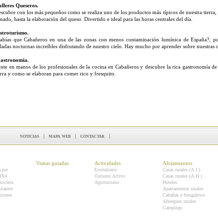
alleres Queseros.
scubre con los más pequeños como se realiza uno de los productos más típicos de nuestra tierra, d
nado, hasta la elaboración del queso. Divertido e ideal para las horas centrales del día.
troturismo.
abías que Cabañeros en una de las zonas con menos contaminación lumínica de España?, pue
ladas nocturnas increíbles disfrutando de nuestro cielo. Hay mucho por aprender sobre nuestras 
astronomía.
nte en manos de los profesionales de la cocina en Cabañeros y descubre la rica gastronomía de 
erra y como se elaboran para comer rico y fresquito.
noticias
|
mapa web
|
contactar
|
Visitas guiadas
Actividades
Alojamientos
a pie
Ecoturismo
Casas rurales (A.I.)
 4X4
Turismo Activo
Casas rurales (A.H.)
icicleta
Agroturismo
Hoteles
itantes
Apartamentos rurales
ciones
Cabañas o bungalows
Albergues rurales
Campings