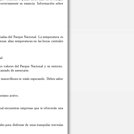
correctamente su estancia. Información sobre
guiadas del Parque Nacional. La temperatura es
an altas temperaturas en las horas centrales
al.
los valores del Parque Nacional y su entorno.
cantado de asesorarte.
s maravillosos te están esperando. Debes saber
urismo activo.
nal encuentras empresas que te ofrecerán una
s para disfrutar de unas tranquilas travesías