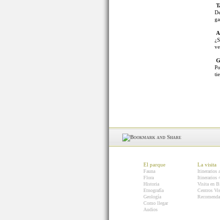
T
De
ga
As
¿S
ve
G
Po
ti
El parque
La visita
Fauna
Itinerarios 
Flora
Itinerarios
Historia
Visita en B
Etnografía
Centros Vis
Geología
Recomenda
Como llegar
Audios