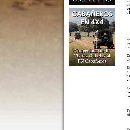
Co
po
e
a 
en
cu
es
Du
a
En
e
ba
vo
Es
co
co
Fu
Ah
D