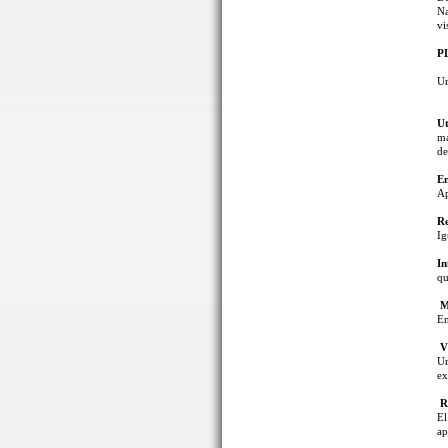
Na
vi
P
U
Ut
má
de
En
Ap
Re
Ig
In
qu
Mu
En
Vi
Un
ex
R
El
ap