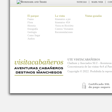
noticias
|
mapa web
|
con
El parque
La visita
Visitas guiadas
Fauna
Itinerarios a pie
Flora
Itinerarios 4X4
Historia
Visita en Bicicleta
Etnografía
Centros Visitantes
Geología
Recomendaciones
Como llegar
Audios
UTE VISITACABAÑEROS
Cladium y Asociados SLU - Aventur
Concesionaria de las visitas 4x4 al P
Copyright © 2022. Prohibida la reprodu