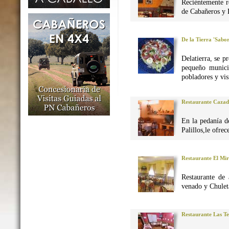
Reciéntemente r
de Cabañeros y 
De la Tierra 'Sabo
Delatierra, se p
pequeño munici
pobladores y vis
Restaurante Caza
En la pedanía d
Palillos,le ofre
Restaurante El Mi
Restaurante de 
venado y Chuleta
Restaurante Las Te