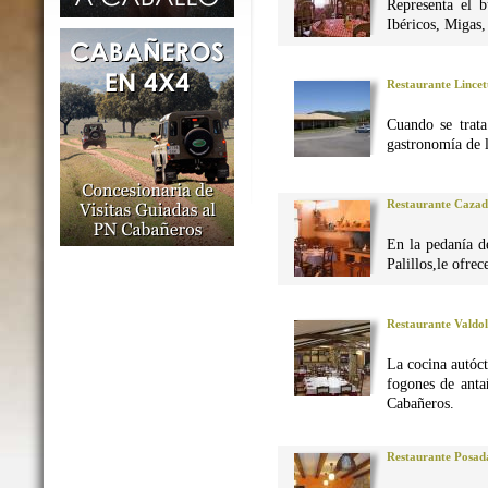
Representa el 
Ibéricos, Migas
Restaurante Lincet
Cuando se trata
gastronomía de 
Restaurante Caza
En la pedanía d
Palillos,le ofre
Restaurante Valdo
La cocina autó
fogones de anta
Cabañeros.
Restaurante Posad