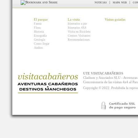
noticias
|
mapa web
|
con
El parque
La visita
Visitas guiadas
Fauna
Itinerarios a pie
Flora
Itinerarios 4X4
Historia
Visita en Bicicleta
Etnografía
Centros Visitantes
Geología
Recomendaciones
Como llegar
Audios
UTE VISITACABAÑEROS
Cladium y Asociados SLU - Aventur
Concesionaria de las visitas 4x4 al P
Copyright © 2022. Prohibida la reprodu