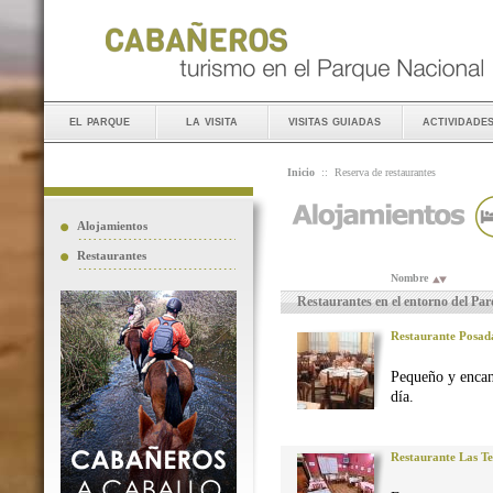
el parque
la visita
visitas guiadas
actividade
Inicio
::
Reserva de restaurantes
Alojamientos
Restaurantes
Nombre
Restaurantes en el entorno del Pa
Restaurante Posad
Pequeño y encan
día.
Restaurante Las Te