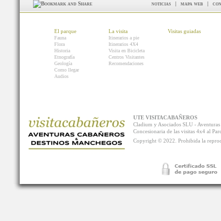
noticias
|
mapa web
|
con
El parque
La visita
Visitas guiadas
Fauna
Itinerarios a pie
Flora
Itinerarios 4X4
Historia
Visita en Bicicleta
Etnografía
Centros Visitantes
Geología
Recomendaciones
Como llegar
Audios
UTE VISITACABAÑEROS
Cladium y Asociados SLU - Aventur
Concesionaria de las visitas 4x4 al P
Copyright © 2022. Prohibida la reprodu