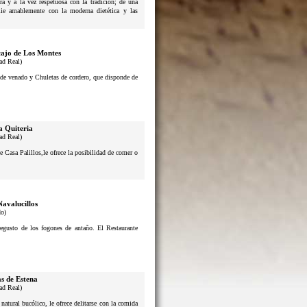
a y a la vez respetuosa con la tradición; de una
lie amablemente con la moderna dietética y las
ajo de Los Montes
ad Real)
s de venado y Chuletas de cordero, que disponde de
a Quiteria
ad Real)
e Casa Palillos,le ofrece la posibilidad de comer o
Navalucillos
do)
usto de los fogones de antaño. El Restaurante
s de Estena
ad Real)
atural bucólico, le ofrece delitarse con la comida