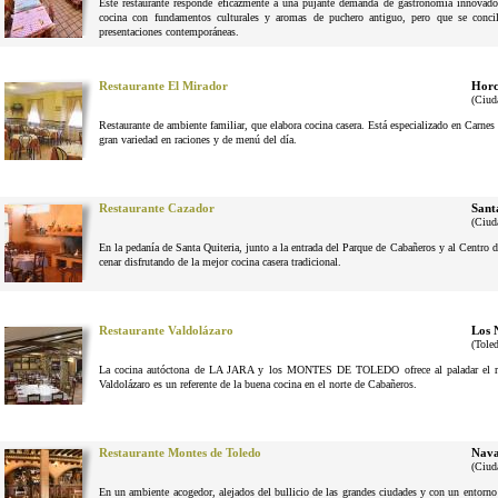
Este restaurante responde eficazmente a una pujante demanda de gastronomía innovador
cocina con fundamentos culturales y aromas de puchero antiguo, pero que se conci
presentaciones contemporáneas.
Restaurante El Mirador
Horc
(Ciud
Restaurante de ambiente familiar, que elabora cocina casera. Está especializado en Carne
gran variedad en raciones y de menú del día.
Restaurante Cazador
Sant
(Ciud
En la pedanía de Santa Quiteria, junto a la entrada del Parque de Cabañeros y al Centro d
cenar disfrutando de la mejor cocina casera tradicional.
Restaurante Valdolázaro
Los 
(Tole
La cocina autóctona de LA JARA y los MONTES DE TOLEDO ofrece al paladar el reg
Valdolázaro es un referente de la buena cocina en el norte de Cabañeros.
Restaurante Montes de Toledo
Nava
(Ciud
En un ambiente acogedor, alejados del bullicio de las grandes ciudades y con un entorno n