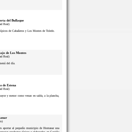
erta del Bullaque
ad Real)
s típicos de Cabañeros y Los Montes de Toledo.
ajo de Los Montes
ad Real)
menú del día.
s de Estena
ad Real)
 mayor y menor como venao en salda, a la plancha,
anar
do)
n es aportar al pequeño municipio de Hontanar una
degustar productos típicos y elaborados en Castilla