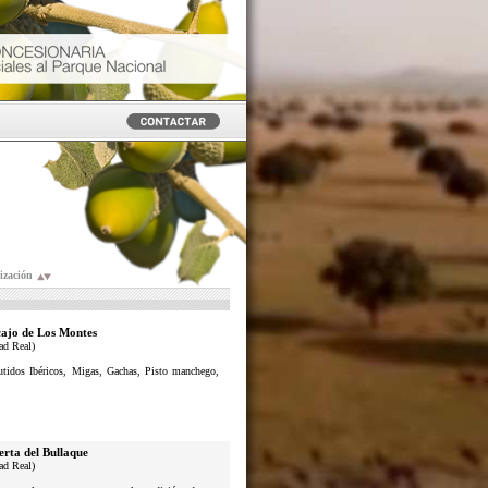
ización
ajo de Los Montes
ad Real)
butidos Ibéricos, Migas, Gachas, Pisto manchego,
erta del Bullaque
ad Real)