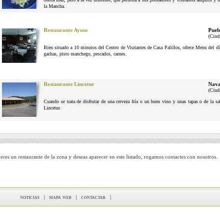
la Mancha.
Restaurante Ayuso
Pueb
(Ciud
Bien situado a 10 minutos del Centro de Visitantes de Casa Palillos, ofrece Menu del dí
gachas, pisto manchego, pescados, carnes.
Restaurante Lincetur
Nava
(Ciud
Cuando se trata de disfrutar de una cerveza fría o un buen vino y unas tapas o de la 
Lincetur.
 eres un restaurante de la zona y deseas aparecer en este listado, rogamos contactes con nosotros.
noticias
|
mapa web
|
contactar
|