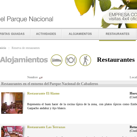
visitas guiadas
actividades
alojamientos
restaurantes
nicio
::
Reserva de restaurantes
Restaurantes
Nombre
Local
Restaurantes en el entorno del Parque Nacional de Cabañeros
Restaurante El Alamo
Horc
(Ciud
Representa el buen hacer de la cocina típica de la zona, con platos típicos como Em
Gazpacho andaluz y Ajo blanco.
Restaurante Las Terrazas
Retu
(Ciud