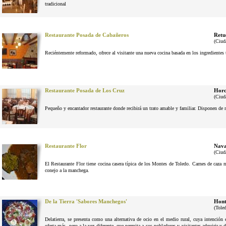
tradicional
Restaurante Posada de Cabañeros
Retu
(Ciud
Reciéntemente reformado, ofrece al visitante una nueva cocina basada en los ingrediente
Restaurante Posada de Los Cruz
Horc
(Ciud
Pequeño y encantador restaurante donde recibirá un trato amable y familiar. Disponen de 
Restaurante Flor
Nava
(Ciud
El Restaurante Flor tiene cocina casera típica de los Montes de Toledo. Carnes de caza
conejo a la manchega.
De la Tierra 'Sabores Manchegos'
Hont
(Tole
Delatierra, se presenta como una alternativa de ocio en el medio rural, cuya intenció
oferta más, pero a la vez diferente, que permita a sus pobladores y visitantes adquirir y 