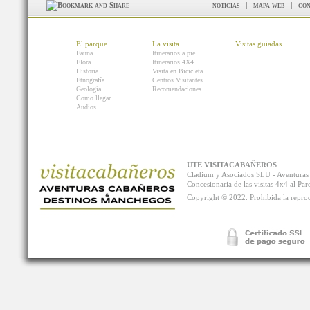
noticias
|
mapa web
|
con
El parque
La visita
Visitas guiadas
Fauna
Itinerarios a pie
Flora
Itinerarios 4X4
Historia
Visita en Bicicleta
Etnografía
Centros Visitantes
Geología
Recomendaciones
Como llegar
Audios
UTE VISITACABAÑEROS
Cladium y Asociados SLU - Aventur
Concesionaria de las visitas 4x4 al P
Copyright © 2022. Prohibida la reprodu