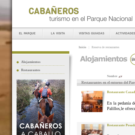
el parque
la visita
visitas guiadas
actividade
Inicio
::
Reserva de restaurantes
Alojamientos
Restaurantes
Nombre
Restaurantes en el entorno del Pa
Restaurante Caza
En la pedanía d
Palillos,le ofre
Restaurante Posad