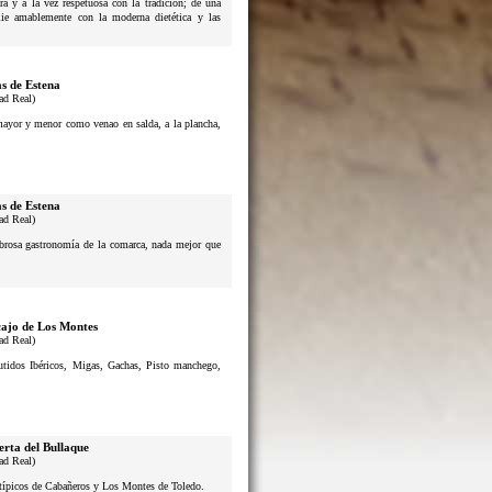
a y a la vez respetuosa con la tradición; de una
lie amablemente con la moderna dietética y las
s de Estena
ad Real)
 mayor y menor como venao en salda, a la plancha,
s de Estena
ad Real)
sabrosa gastronomía de la comarca, nada mejor que
ajo de Los Montes
ad Real)
butidos Ibéricos, Migas, Gachas, Pisto manchego,
erta del Bullaque
ad Real)
s típicos de Cabañeros y Los Montes de Toledo.