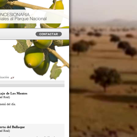
ización
ajo de Los Montes
ad Real)
menú del día.
erta del Bullaque
ad Real)