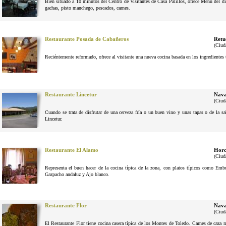
Bien situado a 10 minutos del Centro de Visitantes de Casa Palillos, ofrece Menu del dí
gachas, pisto manchego, pescados, carnes.
Restaurante Posada de Cabañeros
Retu
(Ciud
Reciéntemente reformado, ofrece al visitante una nueva cocina basada en los ingrediente
Restaurante Lincetur
Nava
(Ciud
Cuando se trata de disfrutar de una cerveza fría o un buen vino y unas tapas o de la 
Lincetur.
Restaurante El Alamo
Horc
(Ciud
Representa el buen hacer de la cocina típica de la zona, con platos típicos como Em
Gazpacho andaluz y Ajo blanco.
Restaurante Flor
Nava
(Ciud
El Restaurante Flor tiene cocina casera típica de los Montes de Toledo. Carnes de caza