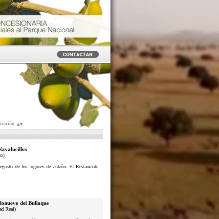
ización
Navalucillos
do)
usto de los fogones de antaño. El Restaurante
lonuevo del Bullaque
ad Real)