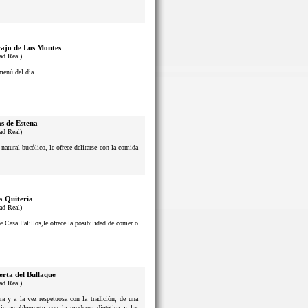
ajo de Los Montes
ad Real)
menú del día.
s de Estena
ad Real)
atural bucólico, le ofrece delitarse con la comida
a Quiteria
ad Real)
e Casa Palillos,le ofrece la posibilidad de comer o
erta del Bullaque
ad Real)
a y a la vez respetuosa con la tradición; de una
lie amablemente con la moderna dietética y las