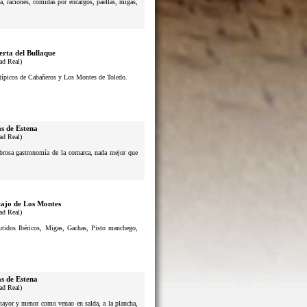
a, raciones, comidas por encargos, paellas, migas,
erta del Bullaque
ad Real)
s típicos de Cabañeros y Los Montes de Toledo.
s de Estena
ad Real)
sabrosa gastronomía de la comarca, nada mejor que
ajo de Los Montes
ad Real)
butidos Ibéricos, Migas, Gachas, Pisto manchego,
s de Estena
ad Real)
 mayor y menor como venao en salda, a la plancha,