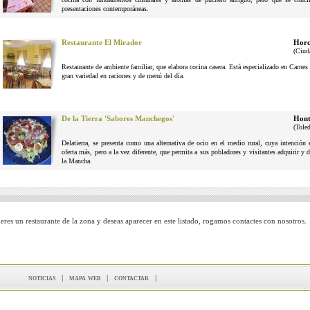
presentaciones contemporáneas.
Restaurante El Mirador
Horc
(Ciud
Restaurante de ambiente familiar, que elabora cocina casera. Está especializado en Carne
gran variedad en raciones y de menú del día.
De la Tierra 'Sabores Manchegos'
Hont
(Tole
Delatierra, se presenta como una alternativa de ocio en el medio rural, cuya intenció
oferta más, pero a la vez diferente, que permita a sus pobladores y visitantes adquirir y 
la Mancha.
 eres un restaurante de la zona y deseas aparecer en este listado, rogamos contactes con nosotros.
noticias
|
mapa web
|
contactar
|