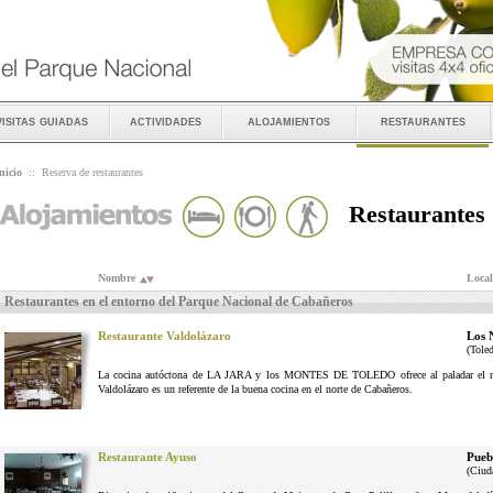
visitas guiadas
actividades
alojamientos
restaurantes
nicio
::
Reserva de restaurantes
Restaurantes
Nombre
Local
Restaurantes en el entorno del Parque Nacional de Cabañeros
Restaurante Valdolázaro
Los 
(Tole
La cocina autóctona de LA JARA y los MONTES DE TOLEDO ofrece al paladar el reg
Valdolázaro es un referente de la buena cocina en el norte de Cabañeros.
Restaurante Ayuso
Pueb
(Ciud