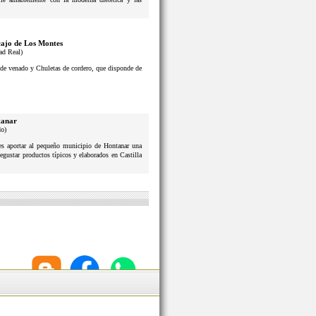
ajo de Los Montes
ad Real)
s de venado y Chuletas de cordero, que disponde de
anar
do)
n es aportar al pequeño municipio de Hontanar una
degustar productos típicos y elaborados en Castilla