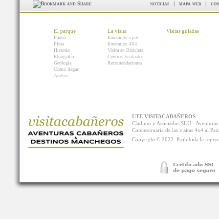
noticias
|
mapa web
|
con
El parque
La visita
Visitas guiadas
Fauna
Itinerarios a pie
Flora
Itinerarios 4X4
Historia
Visita en Bicicleta
Etnografía
Centros Visitantes
Geología
Recomendaciones
Como llegar
Audios
UTE VISITACABAÑEROS
Cladium y Asociados SLU - Aventur
Concesionaria de las visitas 4x4 al P
Copyright © 2022. Prohibida la reprodu