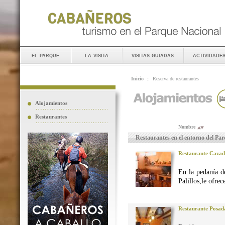
el parque
la visita
visitas guiadas
actividade
Inicio
::
Reserva de restaurantes
Alojamientos
Restaurantes
Nombre
Restaurantes en el entorno del Pa
Restaurante Caza
En la pedanía d
Palillos,le ofre
Restaurante Posad