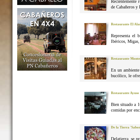
Reciéntemente r
de Cabañeros y 
Restaurante El Al
Representa el 
Ibéricos, Migas
Restaurante Monte
En un ambiente 
bucólico, le ofr
Restaurante Ayuso
Bien situado a 1
comidas por enca
De la Tierra 'Sabo
Delatierra, se p