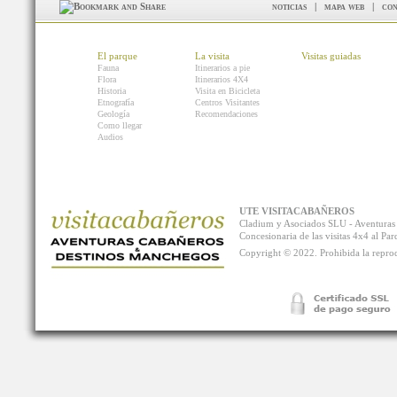
noticias
|
mapa web
|
con
El parque
La visita
Visitas guiadas
Fauna
Itinerarios a pie
Flora
Itinerarios 4X4
Historia
Visita en Bicicleta
Etnografía
Centros Visitantes
Geología
Recomendaciones
Como llegar
Audios
UTE VISITACABAÑEROS
Cladium y Asociados SLU - Aventur
Concesionaria de las visitas 4x4 al P
Copyright © 2022. Prohibida la reprodu