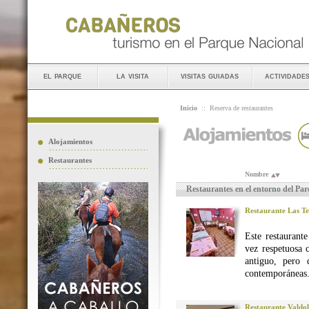
el parque
la visita
visitas guiadas
actividade
Inicio
::
Reserva de restaurantes
Alojamientos
Restaurantes
Nombre
Restaurantes en el entorno del Pa
Restaurante Las Te
Este restaurant
vez respetuosa 
antiguo, pero 
contemporáneas
Restaurante Valdo