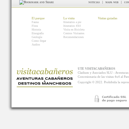
noticias
|
mapa web
|
con
El parque
La visita
Visitas guiadas
Fauna
Itinerarios a pie
Flora
Itinerarios 4X4
Historia
Visita en Bicicleta
Etnografía
Centros Visitantes
Geología
Recomendaciones
Como llegar
Audios
UTE VISITACABAÑEROS
Cladium y Asociados SLU - Aventur
Concesionaria de las visitas 4x4 al P
Copyright © 2022. Prohibida la reprodu