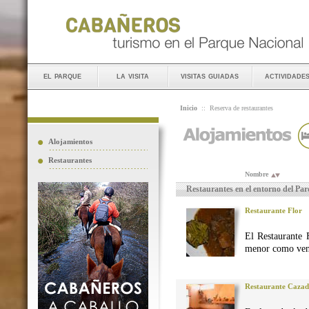
el parque
la visita
visitas guiadas
actividade
Inicio
::
Reserva de restaurantes
Alojamientos
Restaurantes
Nombre
Restaurantes en el entorno del Pa
Restaurante Flor
El Restaurante 
menor como vena
Restaurante Caza