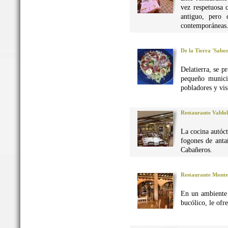
vez respetuosa 
antiguo, pero 
contemporáneas
De la Tierra 'Sabo
Delatierra, se p
pequeño munici
pobladores y vis
Restaurante Valdo
La cocina autó
fogones de anta
Cabañeros.
Restaurante Monte
En un ambiente 
bucólico, le ofr