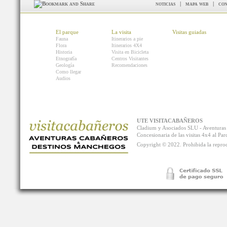
noticias
|
mapa web
|
con
El parque
La visita
Visitas guiadas
Fauna
Itinerarios a pie
Flora
Itinerarios 4X4
Historia
Visita en Bicicleta
Etnografía
Centros Visitantes
Geología
Recomendaciones
Como llegar
Audios
UTE VISITACABAÑEROS
Cladium y Asociados SLU - Aventur
Concesionaria de las visitas 4x4 al P
Copyright © 2022. Prohibida la reprodu