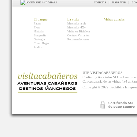
noticias
|
mapa web
|
con
El parque
La visita
Visitas guiadas
Fauna
Itinerarios a pie
Flora
Itinerarios 4X4
Historia
Visita en Bicicleta
Etnografía
Centros Visitantes
Geología
Recomendaciones
Como llegar
Audios
UTE VISITACABAÑEROS
Cladium y Asociados SLU - Aventur
Concesionaria de las visitas 4x4 al P
Copyright © 2022. Prohibida la reprodu