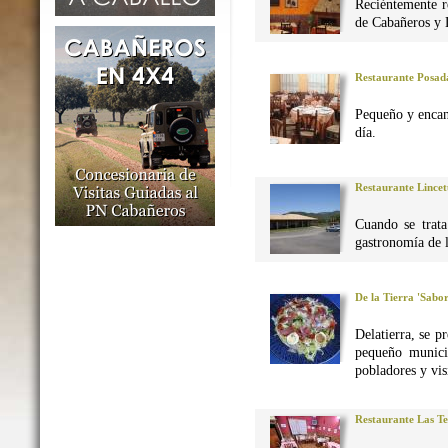
Reciéntemente r
de Cabañeros y 
Restaurante Posad
Pequeño y encan
día.
Restaurante Lincet
Cuando se trata
gastronomía de 
De la Tierra 'Sabo
Delatierra, se p
pequeño munici
pobladores y vis
Restaurante Las Te