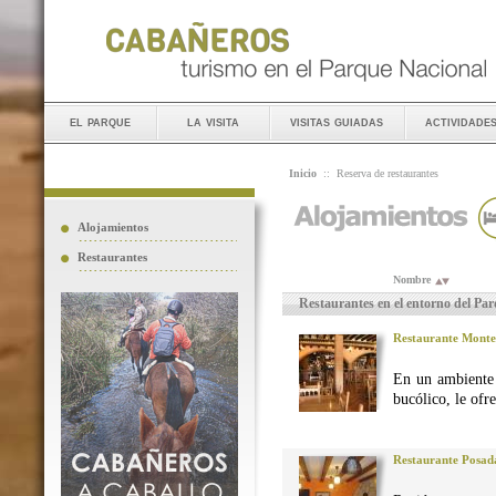
el parque
la visita
visitas guiadas
actividade
Inicio
::
Reserva de restaurantes
Alojamientos
Restaurantes
Nombre
Restaurantes en el entorno del Pa
Restaurante Monte
En un ambiente 
bucólico, le ofr
Restaurante Posad